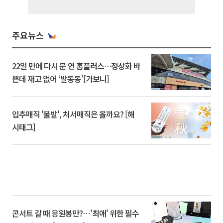
주요뉴스
22일 만에 다시 문 연 홈플러스…정상화 바
쁜데 재고 없어 ‘발동동’[가보니]
입추매직 '불발', 처서매직은 올까요? [해
시태그]
콘서트 갈 때 응원봉만?⋯'최애' 위한 필수