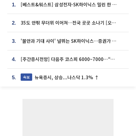
[베스트&워스트] 삼성전자·SK하이닉스 밀린 한 주…상상인증권은 85% 급등
1.
35도 안팎 무더위 이어져…전국 곳곳 소나기 [오늘 날씨]
2.
'불안과 기대 사이' 널뛰는 SK하이닉스…증권가 "HBM4·LTA 기반 펀터멘털 견고"
3.
[주간증시전망] 다음주 코스피 6000~7000⋯“外人 수급은 정책이 변수”
4.
뉴욕증시, 상승...나스닥 1.3% ↑
속보
5.