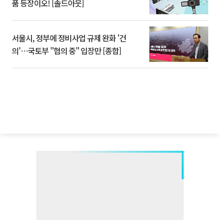
품 등장이오! [솔드아웃]
서울시, 정부에 정비사업 규제 완화 '건
의'⋯국토부 "협의 중" 입장만 [종합]