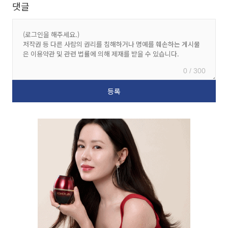
댓글
0 / 300