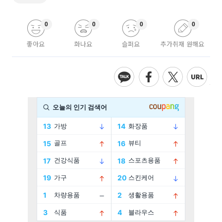
0
0
0
0
좋아요
화나요
슬퍼요
추가취재 원해요