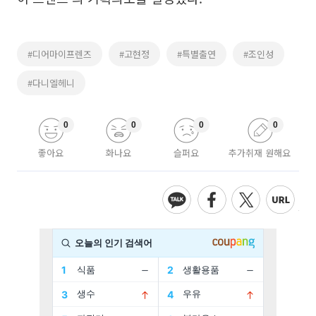
#디어마이프렌즈
#고현정
#특별출연
#조인성
#다니엘헤니
0
0
0
0
좋아요
화나요
슬퍼요
추가취재 원해요