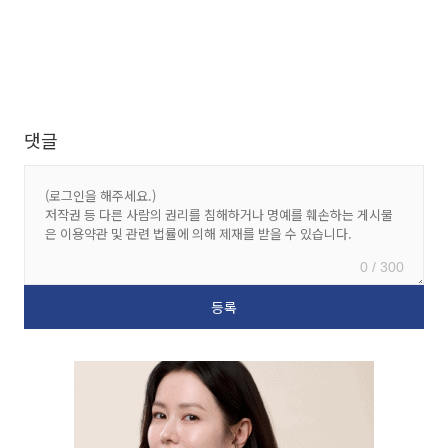
댓글
0 / 300