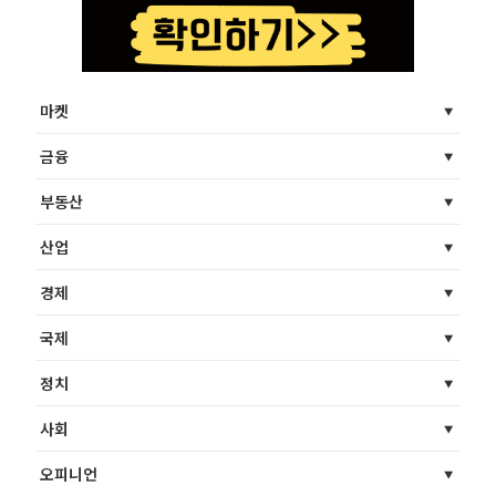
마켓
금융
부동산
산업
경제
국제
정치
사회
오피니언