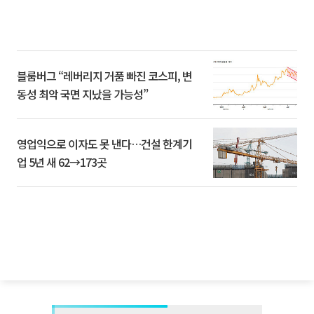
블룸버그 “레버리지 거품 빠진 코스피, 변
동성 최악 국면 지났을 가능성”
영업익으로 이자도 못 낸다…건설 한계기
업 5년 새 62→173곳