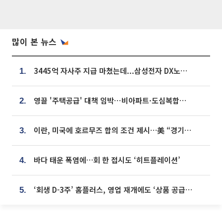
많이 본 뉴스
3445억 자사주 지급 마쳤는데...삼성전자 DX노조, 뒤늦은 '떼쓰기 집회'
1.
영끌 '주택공급' 대책 임박⋯비아파트·도심복합까지 총동원
2.
이란, 미국에 호르무즈 합의 조건 제시…美 “경기 아직 안 끝나” [종합]
3.
바다 태운 폭염에…회 한 접시도 ‘히트플레이션’
4.
‘회생 D-3주’ 홈플러스, 영업 재개에도 ‘상품 공급망’ 복구가 생존 관건
5.