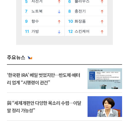
주요뉴스
‘한국판 IRA’ 베일 벗었지만…반도체·배터
리 업계 “시행령이 관건”
與 “세제개편안 다양한 목소리 수렴…이달
말 정리 가능성”