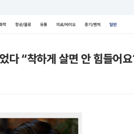
화학
항공/물류
유통
의료/바이오
중기/벤처
일반
었다 “착하게 살면 안 힘들어요