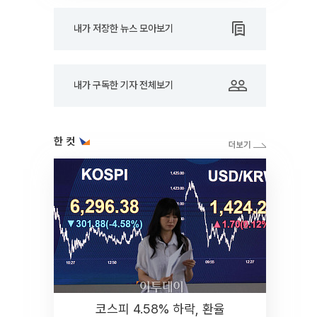
내가 저장한 뉴스 모아보기
내가 구독한 기자 전체보기
한 컷
코스피 4.58% 하락, 환율