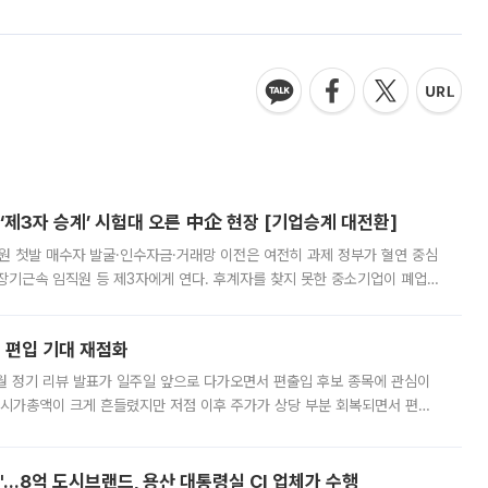
제3자 승계’ 시험대 오른 中企 현장 [기업승계 대전환]
지원 첫발 매수자 발굴·인수자금·거래망 이전은 여전히 과제 정부가 혈연 중심
장기근속 임직원 등 제3자에게 연다. 후계자를 찾지 못한 중소기업이 폐업
해 기술과 일자리를 남기도록 하겠다는 취지다. 다만 세금 감면만으로 거래를
에 편입 기대 재점화
월 정기 리뷰 발표가 일주일 앞으로 다가오면서 편출입 후보 종목에 관심이
 시가총액이 크게 흔들렸지만 저점 이후 주가가 상당 부분 회복되면서 편입
다시 부각되고 있다. 7일 금융투자업계에 따르면 MSCI는 한국시간으로 오는
od'…8억 도시브랜드, 용산 대통령실 CI 업체가 수행