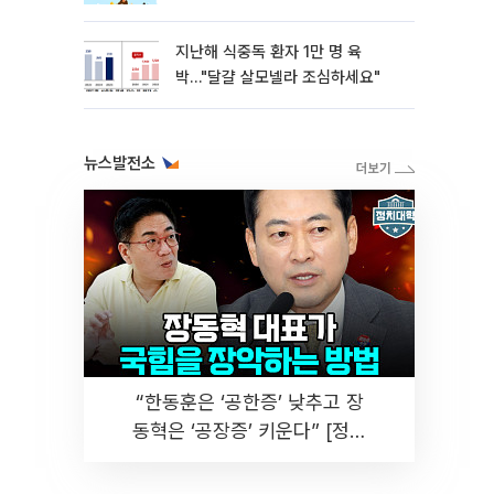
지난해 식중독 환자 1만 명 육
박…"달걀 살모넬라 조심하세요"
뉴스발전소
“한동훈은 ‘공한증’ 낮추고 장
동혁은 ‘공장증’ 키운다” [정치
대학]