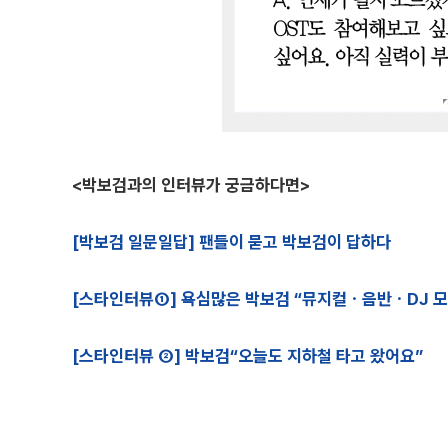
<박보검과의 인터뷰가 궁금하다면>
[박보검 일문일답] 팬들이 묻고 박보검이 답하다
[스타인터뷰①] 욕심많은 박보검 “뮤지컬ㆍ음반ㆍDJ 모
[스타인터뷰 ②] 박보검“오늘도 지하철 타고 왔어요”