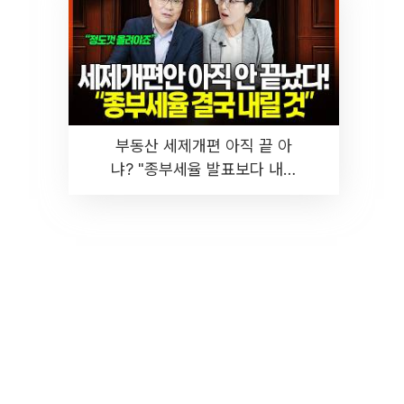
부동산 세제개편 아직 끝 아
냐? "종부세율 발표보다 내릴
것" 장기거주·양도세 전망 I 집
땅지성 I 김인만, 진미윤