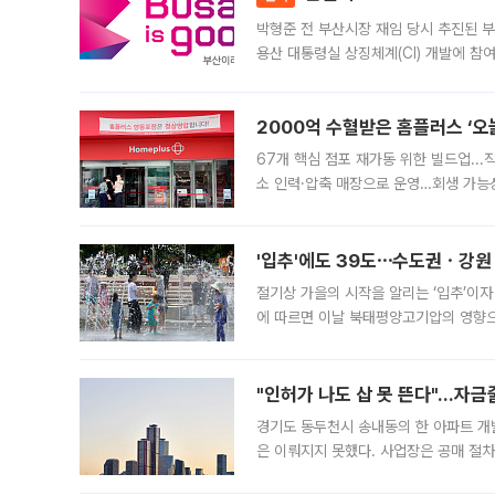
박형준 전 부산시장 재임 당시 추진된 부산
용산 대통령실 상징체계(CI) 개발에 참
도시브랜드 사업이 공개 이후 시민 공감
2000억 수혈받은 홈플러스 ‘오늘
67개 핵심 점포 재가동 위한 빌드업..
소 인력·압축 매장으로 운영…회생 가능성
영업을 시작한다. 핵심 점포 67개에는 
'입추'에도 39도⋯수도권ㆍ강원
절기상 가을의 시작을 알리는 ‘입추’이자
에 따르면 이날 북태평양고기압의 영향으
도, 낮 최고기온은 31~39도로, 전국
"인허가 나도 삽 못 뜬다"…자금
경기도 동두천시 송내동의 한 아파트 개
은 이뤄지지 못했다. 사업장은 공매 절차
3차 공매까지 진행됐으나 모두 유찰됐다.