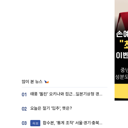
많이 본 뉴스
태풍 '돌핀' 오키나와 접근…일본기상청 경로 업데이트
01
오늘은 절기 '입추', 뜻은?
02
합수본, '통계 조작' 서울·경기·충북 선관위 등 추가 압수수색
03
속보