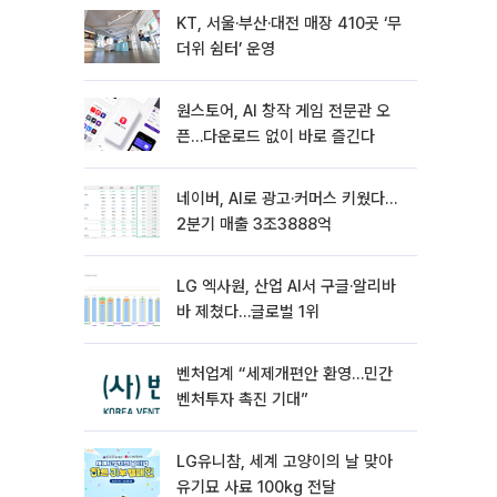
KT, 서울·부산·대전 매장 410곳 ‘무
더위 쉼터’ 운영
원스토어, AI 창작 게임 전문관 오
픈…다운로드 없이 바로 즐긴다
네이버, AI로 광고·커머스 키웠다…
2분기 매출 3조3888억
LG 엑사원, 산업 AI서 구글·알리바
바 제쳤다…글로벌 1위
벤처업계 “세제개편안 환영…민간
벤처투자 촉진 기대”
LG유니참, 세계 고양이의 날 맞아
유기묘 사료 100kg 전달