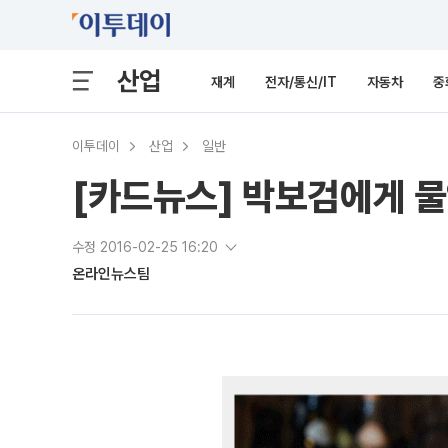
산업
재계
전자/통신/IT
자동차
중
이투데이
산업
일반
[카드뉴스] 박보검에게 물
수정 2016-02-25 16:20
온라인뉴스팀