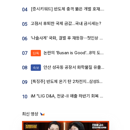
[증시키워드] 반도체 충격 뚫은 개별 호재...포스코퓨처엠·에코프로·한화솔루션 '눈길'
04
고점서 후퇴한 국제 금값…국내 금시세는?
05
‘나솔사계’ 국화, 결별 후 재등장⋯첫인상 투표 휩쓸고 ‘인기녀’ 등극
06
논란의 'Busan is Good'…8억 도시브랜드, 용산 대통령실 CI 업체가 수행
07
단독
안산 성곡동 공장서 화학물질 유출 사고 발생
08
속보
[특징주] 반도체 온기 탄 2차전지...삼성SDI, 장 초반 7% 넘게 껑충
09
iM "LIG D&A, 천궁-II 매출 하반기 회복 전망…방산 톱픽 유지"
10
최신 영상