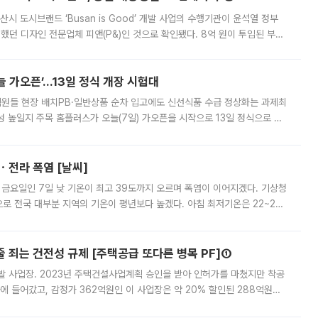
시 도시브랜드 ‘Busan is Good’ 개발 사업의 수행기관이 윤석열 정부
여했던 디자인 전문업체 피앤(P&)인 것으로 확인됐다. 8억 원이 투입된 부산
 부족과 디자인 정체성 논란에 휩싸였던 만큼, 사업 선정 과정과 결과물에
 가오픈’...13일 정식 개장 시험대
.직원들 현장 배치PB·일반상품 순차 입고에도 신선식품 수급 정상화는 과제최
 높일지 주목 홈플러스가 오늘(7일) 가오픈을 시작으로 13일 정식으로 재
직원들이 현장 배치되고, PB 상품과 함께 일반 상품 납품도 순차적으로 진행
ㆍ전라 폭염 [날씨]
 금요일인 7일 낮 기온이 최고 39도까지 오르며 폭염이 이어지겠다. 기상청
로 전국 대부분 지역의 기온이 평년보다 높겠다. 아침 최저기온은 22~27
 대부분 지역에 폭염특보가 발효된 가운데 최고체감온도는 35도 안팎까지 올라
줄 죄는 건전성 규제 [주택공급 또다른 병목 PF]①
발 사업장. 2023년 주택건설사업계획 승인을 받아 인허가를 마쳤지만 착공
에 들어갔고, 감정가 362억원인 이 사업장은 약 20% 할인된 288억원에
 현재는 4차 공매를 위한 조건 협의가 진행 중이다. 수도권의 주요 주거 배