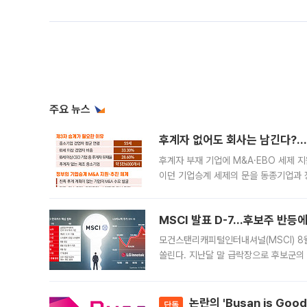
주요 뉴스
후계자 없어도 회사는 남긴다?…‘
후계자 부재 기업에 M&A·EBO 세제 
이던 기업승계 세제의 문을 동종기업과 
대신 M&A나 임직원 인수(EBO)를 통
늘
MSCI 발표 D-7…후보주 반등
모건스탠리캐피털인터내셔널(MSCI) 8
쏠린다. 지난달 말 급락장으로 후보군의
가능성과 지수 추종 자금 유입 기대가 
논란의 'Busan is Go
단독