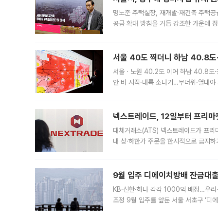
명노준 주택실장, 재개발·재건축 주택공
공급 확대 방침을 거듭 강조한 가운데 정
면 반박하고 나섰다. 명노준 서울시 주택
서울 40도 찍더니 하남 40.8도
서울ㆍ노원 40.2도 이어 하남 40.8도
안 비 시작·내륙 소나기…무더위·열대야 
에서도 40도를 웃도는 기온이 관측됐다
의 극심한
넥스트레이드, 12일부터 프리마
대체거래소(ATS) 넥스트레이드가 프리
내 상·하한가 주문을 한시적으로 금지하
가 체결 사례와 관련해 설명자료를 내고
9월 입주 디에이치방배 잔금대출
KB·신한·하나 각각 1000억 배정…우
조정 9월 입주를 앞둔 서울 서초구 ‘디
은행과 NH농협은행도 대출 취급을 검토