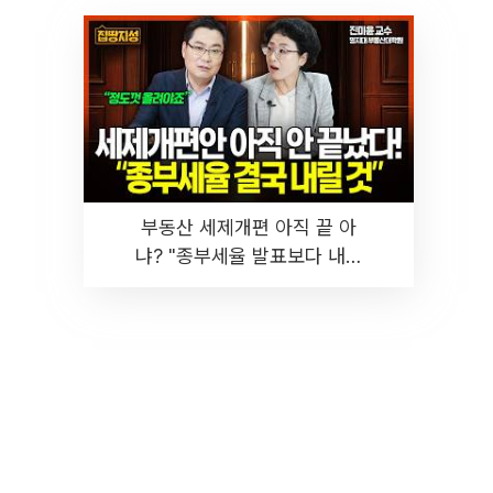
부동산 세제개편 아직 끝 아
냐? "종부세율 발표보다 내릴
것" 장기거주·양도세 전망 I 집
땅지성 I 김인만, 진미윤