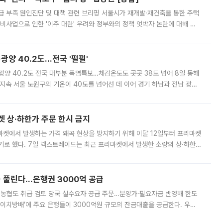
급 부족 원인진단 및 대책 관련 브리핑 서울시가 재개발·재건축을 통한 주택
비사업으로 인한 '이주 대란' 우려와 정부와의 정책 엇박자 논란에 대해 정
실장은 2031년까지 31만 가구 착공 목표에 차질이 없다는 입장이나,
·광양 40.2도…전국 '펄펄'
·광양 40.2도 전국 대부분 폭염특보…체감온도도 곳곳 38도 넘어 8일 동해
지속 서울 노원구의 기온이 40도를 넘어선 데 이어 경기 하남과 전남 광양
. 전국 대부분 지역에 폭염특보가 내려진 가운데 곳곳에서 39~40도 안팎
켓 상·하한가 주문 한시 금지
마켓에서 발생하는 가격 왜곡 현상을 방지하기 위해 이달 12일부터 프리마켓
기로 했다. 7일 넥스트레이드는 최근 프리마켓에서 발생한 소량의 상·하한
, 주문 오류로 인한 가격 급등락을 최소화하기 위한 비상 대응방안을 발표
 풀린다…은행권 3000억 공급
리·농협도 취급 검토 당국 실수요자 공급 주문…분양가·필요자금 반영해 한도
에이치방배’에 주요 은행들이 3000억원 규모의 잔금대출을 공급한다. 우리
하고 있어 향후 공급 규모가 늘어날 전망이다. 7일 금융권에 따르면 KB국