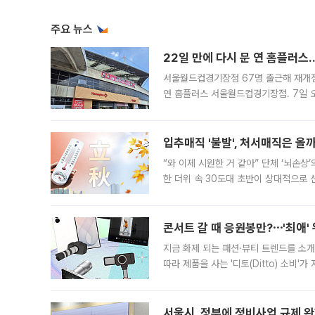
주요 뉴스
22일 만에 다시 문 연 홈플러스
서울월드컵경기장점 67명 출근해 재개점 
연 홈플러스 서울월드컵경기장점. 7일 
우유, 과일 같은 신선식품이 차근차근 자
입추매직 '불발', 처서매직은 올
“와 이제 시원한 거 같아” 단체 ‘뇌손상
한 더위 속 30도대 초반이 상대적으로
지역에 있었습니다. 7월 말에는 서풍과
콘서트 갈 때 응원봉만?⋯'최애'
지금 화제 되는 패션·뷰티 트렌드를 소개
따라 제품을 사는 '디토(Ditto) 소비
어디일까요? 아이돌 콘서트 시작을 기다
서울시, 정부에 정비사업 규제 완화