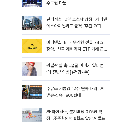
주도권 다툼
딜리셔스 10일 코스닥 상장…케이앤
에스아이앤씨도 출격 [주간IPO]
바이낸스, ETF 무기한 선물 74%
장악…한국 레버리지 ETF 거래 급
증 [e가상자산]
귀밑·턱밑 혹…얼굴 마비가 있다면
‘이 질병’ 의심[e건강~쏙]
주유소 기름값 12주 연속 내려…휘
발유·경유 1800원대
SK하이닉스, 분기배당 375원 확
정…주주환원책 9월로 앞당겨 발표