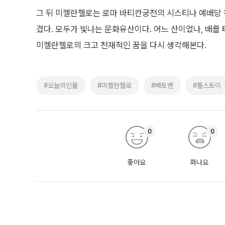
그 뒤 미켈란젤로는 로마 바티칸궁전의 시스티나 예배당 천
겼다. 모두가 빛나는 문화유산이다. 어느 산이었나, 배를
미켈란젤로의 크고 천재적인 꿈을 다시 생각해본다.
#오늘의인물
#미켈란젤로
#베토벤
#톨스토이
0
0
좋아요
화나요