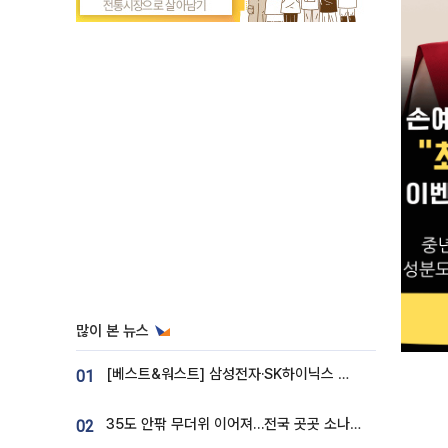
많이 본 뉴스
[베스트&워스트] 삼성전자·SK하이닉스 밀린 한 주…상상인증권은 85% 급등
01
35도 안팎 무더위 이어져…전국 곳곳 소나기 [오늘 날씨]
02