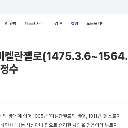
AI 만평
데스크 시각
마감 후
칼럼
노트북 너머
미켈란젤로(1475.3.6~1564
 정수
벤의 생애’에 이어 1905년 ‘미켈란젤로의 생애’, 1911년 ‘톨스토이
이야기하면서 “나는 사상이나 힘으로 승리한 사람을 영웅이라 부르지