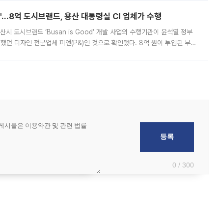
od'…8억 도시브랜드, 용산 대통령실 CI 업체가 수행
시 도시브랜드 ‘Busan is Good’ 개발 사업의 수행기관이 윤석열 정부
여했던 디자인 전문업체 피앤(P&)인 것으로 확인됐다. 8억 원이 투입된 부산
 부족과 디자인 정체성 논란에 휩싸였던 만큼, 사업 선정 과정과 결과물에
0 / 300