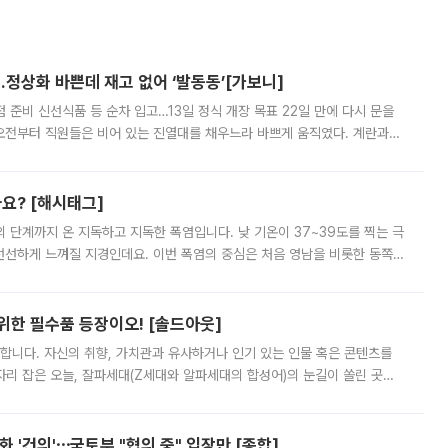
…정상화 바쁜데 재고 없어 ‘발동동’[가보니]
준비 신선식품 등 순차 입고…13일 정식 개장 목표 22일 만에 다시 문을
오전부터 직원들은 비어 있는 진열대를 채우느라 바쁘게 움직였다. 계란과
리를 잡기 시작했지만, 매장 곳곳엔 여전히 텅 빈 매대가 먼저 눈에 들어왔
까요? [해시태그]
’의 단계까지 온 지독하고 지독한 폭염입니다. 낮 기온이 37~39도를 찍는 극
 선선하게 느껴질 지경인데요. 이번 폭염의 중심은 처음 영남을 비롯한 동쪽
 북서풍이 산맥을 넘어 영남 쪽으로 내려오면서 뜨겁고 건조해졌는데요.
 위한 필수품 등장이오! [솔드아웃]
합니다. 자신의 취향, 가치관과 유사하거나 인기 있는 인물 혹은 콘텐츠를
'가 자리 잡은 오늘, 잘파세대(Z세대와 알파세대의 합성어)의 눈길이 쏠린 곳은
리는 공연장. 응원봉만큼이나 눈에 띄는 게 있습니다. 공연이 시작되기
 '건의'⋯국토부 "협의 중" 입장만 [종합]