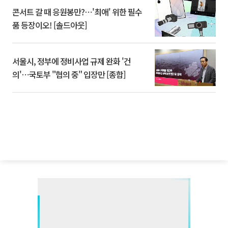
콘서트 갈 때 응원봉만?⋯'최애' 위한 필수
품 등장이오! [솔드아웃]
서울시, 정부에 정비사업 규제 완화 '건
의'⋯국토부 "협의 중" 입장만 [종합]