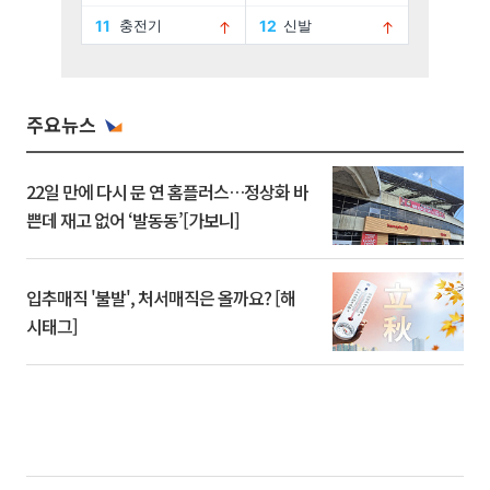
주요뉴스
22일 만에 다시 문 연 홈플러스…정상화 바
쁜데 재고 없어 ‘발동동’[가보니]
입추매직 '불발', 처서매직은 올까요? [해
시태그]