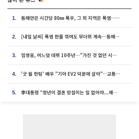
동해안은 시간당 80㎜ 폭우, 그 외 지역은 폭염…‘극과 극 날씨’
1.
[내일 날씨] 폭염 한풀 꺾여도 무더위 계속⋯동해안 이틀 연속 비
2.
임영웅, 어느덧 데뷔 10주년⋯"가진 것 없던 시절, 내 앞엔 20명의 팬뿐"
3.
'굿 윌 헌팅' 배우 "기아 EV2 덕분에 살아"…교통사고 후 안전성 극찬
4.
李대통령 “청년이 결혼 망설이는 일 없어야...제도상 불이익 조사”
5.