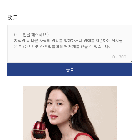
댓글
0 / 300