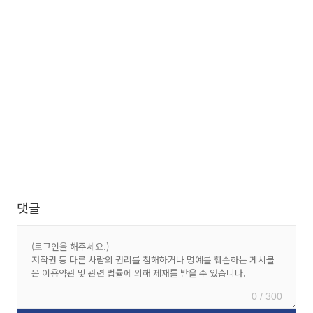
댓글
0 / 300