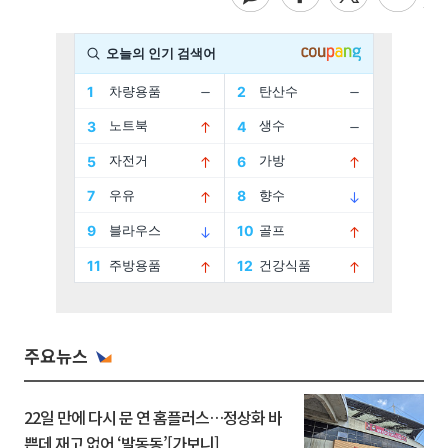
주요뉴스
22일 만에 다시 문 연 홈플러스…정상화 바
쁜데 재고 없어 ‘발동동’[가보니]