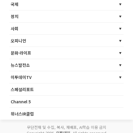
국제
정치
사회
오피니언
문화·라이프
뉴스발전소
이투데이TV
스페셜리포트
Channel 5
위너스IR클럽
무단전재 및 수집, 복사, 재배포, AI학습 이용 금지
Copyright 2006.
이투데이
. All rights reserved