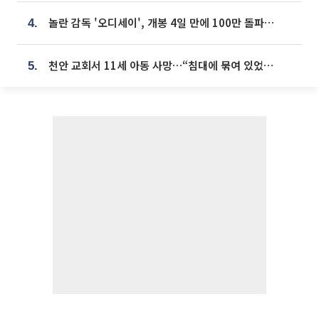
놀란 감독 '오디세이', 개봉 4일 만에 100만 돌파⋯'왕사남' 보다 빠르다
4.
천안 교회서 11세 아동 사망…“침대에 묶여 있었다” 진술 확보
5.