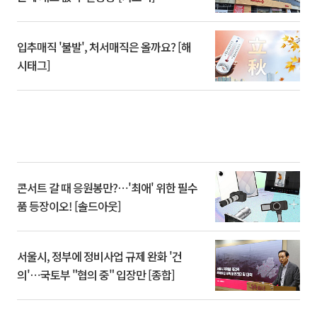
입추매직 '불발', 처서매직은 올까요? [해
시태그]
콘서트 갈 때 응원봉만?⋯'최애' 위한 필수
품 등장이오! [솔드아웃]
서울시, 정부에 정비사업 규제 완화 '건
의'⋯국토부 "협의 중" 입장만 [종합]