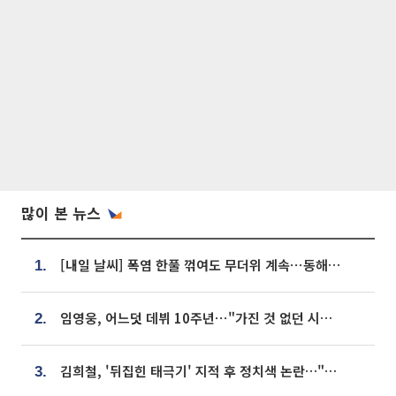
많이 본 뉴스
[내일 날씨] 폭염 한풀 꺾여도 무더위 계속⋯동해안 이틀 연속 비
1.
임영웅, 어느덧 데뷔 10주년⋯"가진 것 없던 시절, 내 앞엔 20명의 팬뿐"
2.
김희철, '뒤집힌 태극기' 지적 후 정치색 논란…"좌우 떠나 우리나라 국기"
3.