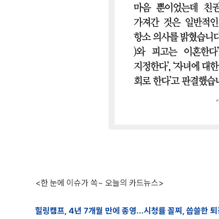
<한 눈에 이슈가 쏙~ 오늘의 카드뉴스>
힐링캠프, 4년 7개월 만에 종영…시청률 꼴찌, 씁쓸한 