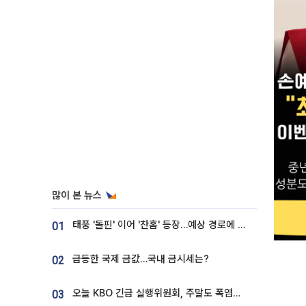
많이 본 뉴스
태풍 '돌핀' 이어 '찬홈' 등장…예상 경로에 한국 '한숨'
01
급등한 국제 금값…국내 금시세는?
02
오늘 KBO 긴급 실행위원회, 주말도 폭염취소 될까
03