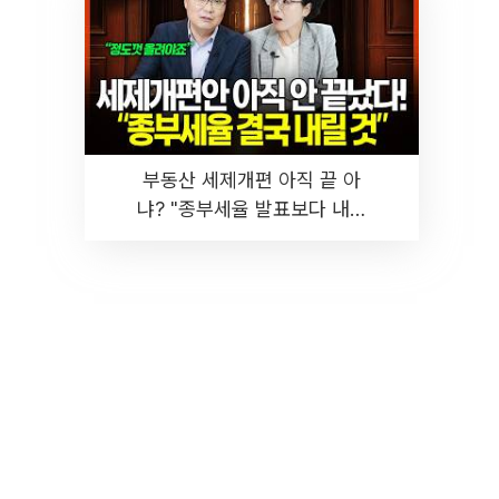
부동산 세제개편 아직 끝 아
냐? "종부세율 발표보다 내릴
것" 장기거주·양도세 전망 I 집
땅지성 I 김인만, 진미윤