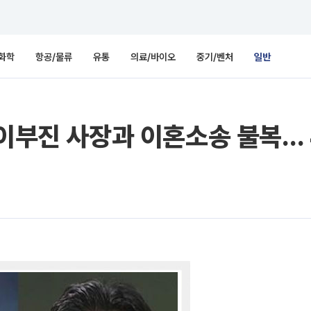
화학
항공/물류
유통
의료/바이오
중기/벤처
일반
"이부진 사장과 이혼소송 불복… 