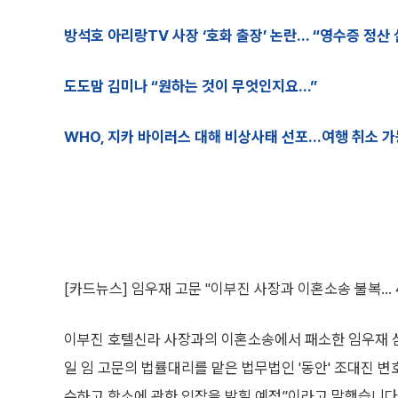
방석호 아리랑TV 사장 ‘호화 출장’ 논란… “영수증 정산 
도도맘 김미나 “원하는 것이 무엇인지요…”
WHO, 지카 바이러스 대해 비상사태 선포…여행 취소 
[카드뉴스] 임우재 고문 "이부진 사장과 이혼소송 불복… 
이부진 호텔신라 사장과의 이혼소송에서 패소한 임우재 삼
일 임 고문의 법률대리를 맡은 법무법인 '동안' 조대진 변
수하고 항소에 관한 입장을 밝힐 예정”이라고 말했습니다. 