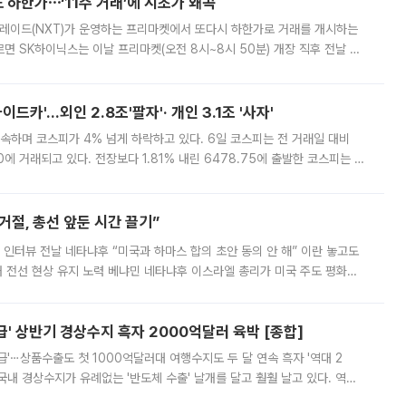
 하한가⋯‘11주 거래’에 시초가 왜곡
트레이드(NXT)가 운영하는 프리마켓에서 또다시 하한가로 거래를 개시하는
면 SK하이닉스는 이날 프리마켓(오전 8시~8시 50분) 개장 직후 전날 정
000원에 거래됐다. 거래량은 11주에 불과했으나, 최초 가격 결정이 기존 정
드카'…외인 2.8조'팔자'· 개인 3.1조 '사자'
속하며 코스피가 4% 넘게 하락하고 있다. 6일 코스피는 전 거래일 대비
.90에 거래되고 있다. 전장보다 1.81% 내린 6478.75에 출발한 코스피는 장
 6238.32까지 밀리기도 했다. 이날 오전 한때 코스피는 장중 5% 넘게 폭
절, 총선 앞둔 시간 끌기”
 인터뷰 전날 네타냐후 “미국과 하마스 합의 초안 동의 안 해” 이란 놓고도
개 전선 현상 유지 노력 베냐민 네타냐후 이스라엘 총리가 미국 주도 평화위
스 간 무장해제 합의안을 반대한 지 하루 만에 하마스 정치국 고위 관리
' 상반기 경상수지 흑자 2000억달러 육박 [종합]
급'⋯상품수출도 첫 1000억달러대 여행수지도 두 달 연속 흑자 '역대 2
국내 경상수지가 유례없는 '반도체 수출' 날개를 달고 훨훨 날고 있다. 역대
경상수지 뿐 아니라 상반기 경상수지 흑자도 2000억달러에 근접하며 사상 최