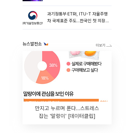
시
과기정통부·ETRI, ITU-T 자율주행
차 국제표준 주도…한국인 첫 의장
선임
뉴스발전소
만지고 누르며 푼다…스트레스
잡는 '말랑이' [데이터클립]