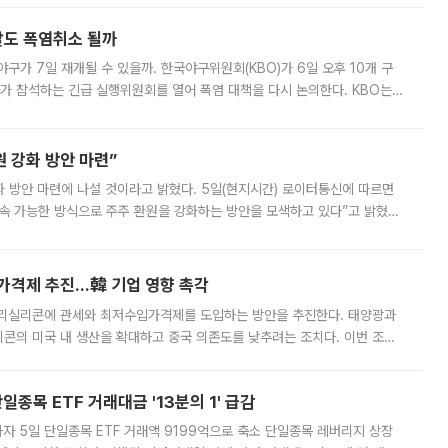
말도 폭염취소 될까
구가 7일 재개될 수 있을까. 한국야구위원회(KBO)가 6일 오후 10개 구
 참석하는 긴급 실행위원회를 열어 폭염 대책을 다시 논의한다. KBO는
서 관람객과 선수단의 안전 위험 상황이 발생했다”며 5∼6일 예정됐던
 강화 방안 마련”
 것이라고 밝혔다. 5일(현지시간) 로이터통신에 따르면
속 가능한 방식으로 주주 환원을 강화하는 방안을 모색하고 있다”고 밝혔다.
그러면서 자세한 내용은 “조만간 공개할 예정”이라고 덧붙였다. SK하이닉스도 로이터에 전달한 성명에서 “연
가격제 추진…韓 기업 영향 촉각
폴리실리콘에 관세와 최저수입가격제를 도입하는 방안을 추진한다. 태양광과
콘의 미국 내 생산을 확대하고 중국 의존도를 낮추려는 조치다. 이번 조처
쏠리고 있다. 5일(현지시간) 블룸버그통신에 따르면 미국 행정부 내에서는
종목 ETF 거래대금 '13분의 1' 급감
자 5일 단일종목 ETF 거래액 9199억으로 축소 단일종목 레버리지 상장