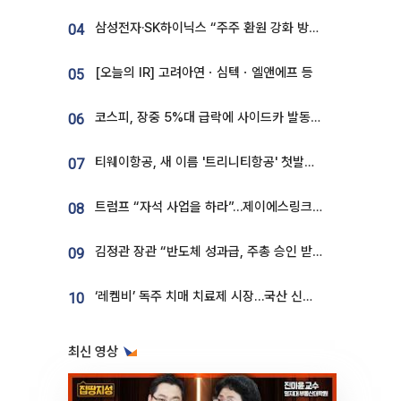
삼성전자·SK하이닉스 “주주 환원 강화 방안 마련”
04
[오늘의 IR] 고려아연ㆍ심텍ㆍ엘앤에프 등
05
코스피, 장중 5%대 급락에 사이드카 발동…삼성·SK 동반 폭락
06
티웨이항공, 새 이름 '트리니티항공' 첫발…SSC 전략 본격화
07
트럼프 “자석 사업을 하라”…제이에스링크, 비중국 영구자석 공급망 구축 속도
08
김정관 장관 “반도체 성과급, 주총 승인 받도록”…상법·자본시장법 개정 시사
09
‘레켐비’ 독주 치매 치료제 시장…국산 신약 등장하나
10
최신 영상