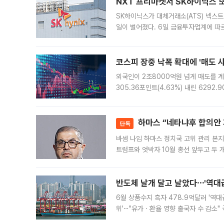
NXT 프리마켓서 SK하이닉스 또
SK하이닉스가 대체거래소(ATS) 넥스
일이 벌어졌다. 6일 금융투자업계에 따르
규장 종가보다 29.98% 내린 116만8
규시장과 달
코스피 장중 낙폭 확대에 '매도 사이
외국인이 2조8000억원 넘게 매도를 계
305.36포인트(4.63%) 내린 6292
중 한때 6550.94까지 오르기도 했으나
락하면서 유가증권
하마스 “네타냐후 합의안 거
단독
바셈 나임 하마스 정치국 고위 관리 본지
트럼프와 엇박자 10월 총선 앞두고 두 
원회(BOP)와 팔레스타인 무장단체 하마
반도체 날개 달고 날았다⋯'역대급
6월 상품수지 흑자 478.9억달러 '역대
위'⋯"유가ㆍ환율 영향 출국자 수 감소" 
급 수출 호조가 매달 이어지면서 6월 