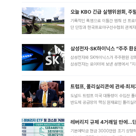
대 기
오늘 KBO 긴급 실행위원회, 주
기록적인 폭염으로 이틀간 멈춰 선 프로야
단 단장과 한국프로야구선수협회 관계자가
5일 “최근 전국적으로 폭염이 지속되면
KBO리그와
삼성전자·SK하이닉스 “주주 환원
삼성전자와 SK하이닉스가 주주환원 강화 방안 마련에 나설
삼성전자는 로이터에 보낸 성명에서 “지
트럼프, 폴리실리콘에 관세·최저
도널드 트럼프 미국 대통령이 수입산 
반도체 공급망의 핵심 원재료인 폴리실리
로 한국 기업에 미칠 영향에도 관심이 
레버리지 규제 4거래일 만에…단일
기본예탁금 현금 3000만원 조기 상향하