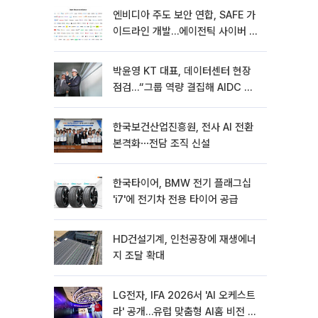
엔비디아 주도 보안 연합, SAFE 가
이드라인 개발…에이전틱 사이버 보
안 강화
박윤영 KT 대표, 데이터센터 현장
점검…“그룹 역량 결집해 AIDC 경
쟁력 높여야”
한국보건산업진흥원, 전사 AI 전환
본격화⋯전담 조직 신설
한국타이어, BMW 전기 플래그십
'i7'에 전기차 전용 타이어 공급
HD건설기계, 인천공장에 재생에너
지 조달 확대
LG전자, IFA 2026서 'AI 오케스트
라' 공개…유럽 맞춤형 AI홈 비전 제