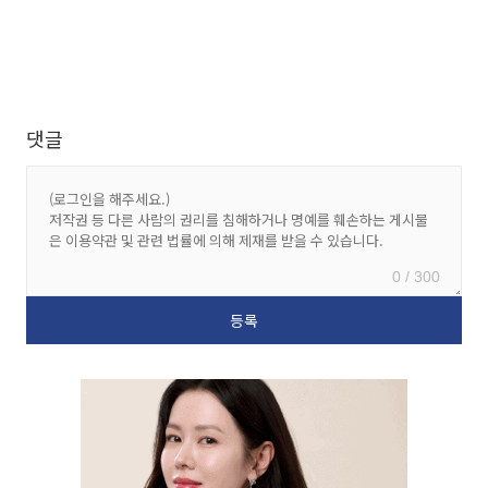
댓글
0 / 300