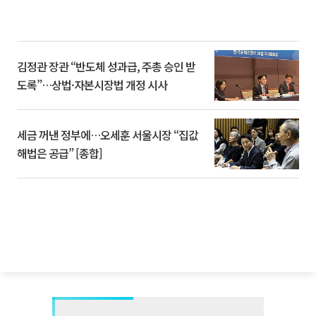
김정관 장관 “반도체 성과급, 주총 승인 받
도록”…상법·자본시장법 개정 시사
세금 꺼낸 정부에…오세훈 서울시장 “집값
해법은 공급” [종합]