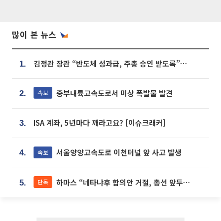
많이 본 뉴스
김정관 장관 “반도체 성과급, 주총 승인 받도록”…상법·자본시장법 개정 시사
1.
중부내륙고속도로서 미상 폭발물 발견
속보
2.
ISA 계좌, 5년마다 깨라고요? [이슈크래커]
3.
서울양양고속도로 이천터널 앞 사고 발생
속보
4.
하마스 “네타냐후 합의안 거절, 총선 앞두고 시간 끌기”
단독
5.