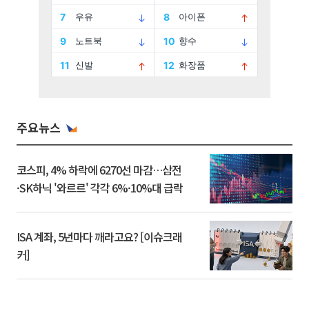
주요뉴스
코스피, 4% 하락에 6270선 마감…삼전
·SK하닉 '와르르' 각각 6%·10%대 급락
ISA 계좌, 5년마다 깨라고요? [이슈크래
커]