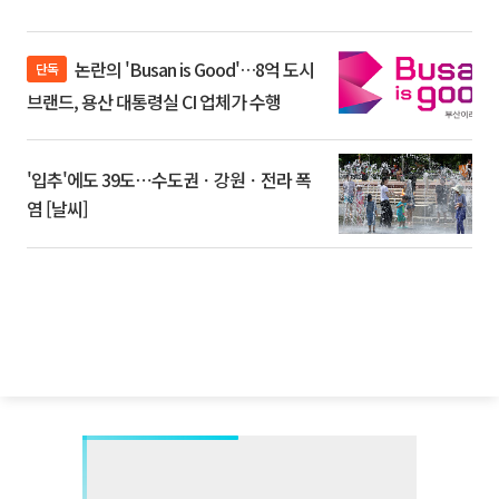
논란의 'Busan is Good'…8억 도시
단독
브랜드, 용산 대통령실 CI 업체가 수행
'입추'에도 39도⋯수도권ㆍ강원ㆍ전라 폭
염 [날씨]