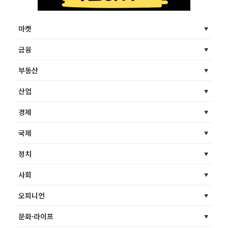
마켓
금융
부동산
산업
경제
국제
정치
사회
오피니언
문화·라이프