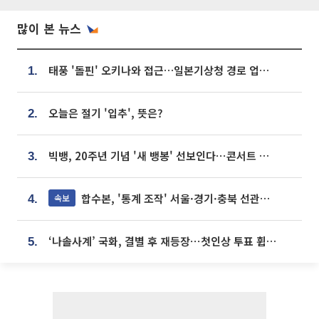
많이 본 뉴스
태풍 '돌핀' 오키나와 접근…일본기상청 경로 업데이트
1.
오늘은 절기 '입추', 뜻은?
2.
빅뱅, 20주년 기념 '새 뱅봉' 선보인다⋯콘서트 앞두고 팝업 개최
3.
합수본, '통계 조작' 서울·경기·충북 선관위 등 추가 압수수색
속보
4.
‘나솔사계’ 국화, 결별 후 재등장⋯첫인상 투표 휩쓸고 ‘인기녀’ 등극
5.