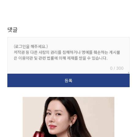
댓글
0 / 300