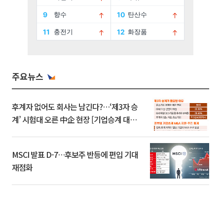
주요뉴스
후계자 없어도 회사는 남긴다?…‘제3자 승
계’ 시험대 오른 中企 현장 [기업승계 대전
환]
MSCI 발표 D-7…후보주 반등에 편입 기대
재점화