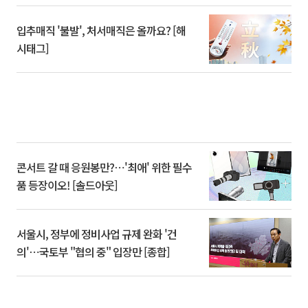
입추매직 '불발', 처서매직은 올까요? [해
시태그]
콘서트 갈 때 응원봉만?⋯'최애' 위한 필수
품 등장이오! [솔드아웃]
서울시, 정부에 정비사업 규제 완화 '건
의'⋯국토부 "협의 중" 입장만 [종합]