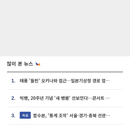
많이 본 뉴스
태풍 '돌핀' 오키나와 접근…일본기상청 경로 업데이트
1.
빅뱅, 20주년 기념 '새 뱅봉' 선보인다⋯콘서트 앞두고 팝업 개최
2.
합수본, '통계 조작' 서울·경기·충북 선관위 등 추가 압수수색
속보
3.