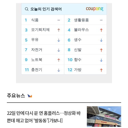
주요뉴스
22일 만에 다시 문 연 홈플러스…정상화 바
쁜데 재고 없어 ‘발동동’[가보니]