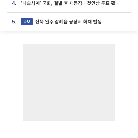
‘나솔사계’ 국화, 결별 후 재등장⋯첫인상 투표 휩쓸고 ‘인기녀’ 등극
4.
전북 완주 삼례읍 공장서 화재 발생
속보
5.