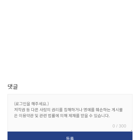
댓글
0 / 300