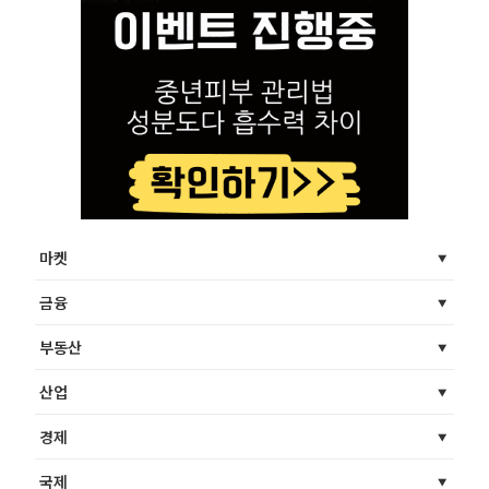
마켓
금융
부동산
산업
경제
국제