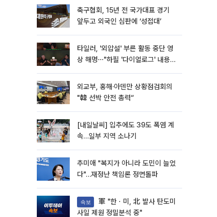
축구협회, 15년 전 국가대표 경기
앞두고 외국인 심판에 ‘성접대’
타일러, '외압설' 부른 활동 중단 영
상 해명⋯"하필 '다이얼로그' 내용이
라"
외교부, 홍해·아덴만 상황점검회의
"韓 선박 안전 총력“
[내일날씨] 입추에도 39도 폭염 계
속…일부 지역 소나기
추미애 "복지가 아니라 도민이 늘었
다"…재정난 책임론 정면돌파
軍 "한ㆍ미, 北 발사 탄도미
속보
사일 제원 정밀분석 중"