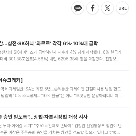
감…삼전·SK하닉 '와르르' 각각 6%·10%대 급락
삼성전자와 SK하이닉스가 급락하면서 지수가 4% 넘게 하락했다. 6일 한국거
비 301.88포인트(4.58%) 내린 6296.38에 장을 마감했다. 전장보다
스피는 장중 한때 6550.94까지 오르기도 했으나 6238.32까지 밀리기도 했
[이슈크래커]
 전액 비과세일반 ISA는 최장 5년…손익통산·과세이연 단절미사용 납입 한도
납입액 10% 소득공제…“10% 환급”은 아냐 “오랫동안 운용하라더니 이제
 ‘만능 절세 통장’으로 불리는 개인종합자산관리계좌(ISA)가 두 갈래로 개
주총 승인 받도록”…상법·자본시장법 개정 시사
닌 투자 이어갈 시기” “주52시간제도 손봐야” 김정관 산업통상부 장관이 반
 수준 이상은 주주총회 승인을 거치는 방안을 검토할 필요가 있다고 밝혔다.