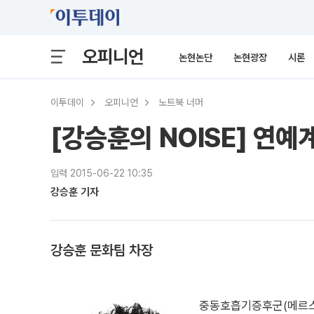
오피니언
논현논단
논현광장
시론
이투데이
오피니언
노트북 너머
[강승훈의 NOISE] 연
입력 2015-06-22 10:35
강승훈 기자
강승훈 문화팀 차장
중동호흡기증후군(메르스·