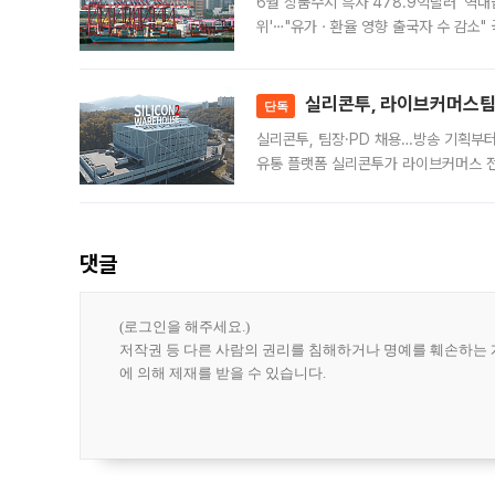
6월 상품수지 흑자 478.9억달러 '역대
위'⋯"유가ㆍ환율 영향 출국자 수 감소" 
급 수출 호조가 매달 이어지면서 6월 
대 기
실리콘투, 라이브커머스팀 
단독
실리콘투, 팀장·PD 채용…방송 기획부
유통 플랫폼 실리콘투가 라이브커머스 전
나섰다. 국내 화장품을 해외 유통망에 공
댓글