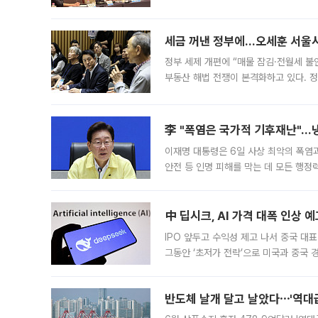
최근 상법·자본시장법 개정으로 기업 지
세금 꺼낸 정부에…오세훈 서울시장
정부 세제 개편에 “매물 잠김·전월세 불
부동산 해법 전쟁이 본격화하고 있다. 
드를 꺼내자 서울시는 전·월세 부담만 
李 "폭염은 국가적 기후재난"…냉
이재명 대통령은 6일 사상 최악의 폭염
안전 등 인명 피해를 막는 데 모든 행
인프라 확충 계획을 내년도 예산안에 반
中 딥시크, AI 가격 대폭 인상 
IPO 앞두고 수익성 제고 나서 중국 대표
그동안 ‘초저가 전략’으로 미국과 중국
가된다. 블룸버그통신에 따르면 딥시크는
반도체 날개 달고 날았다⋯'역대급