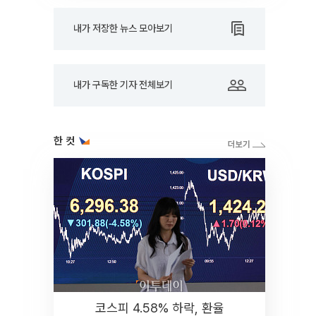
내가 저장한 뉴스 모아보기
내가 구독한 기자 전체보기
한 컷
코스피 4.58% 하락, 환율