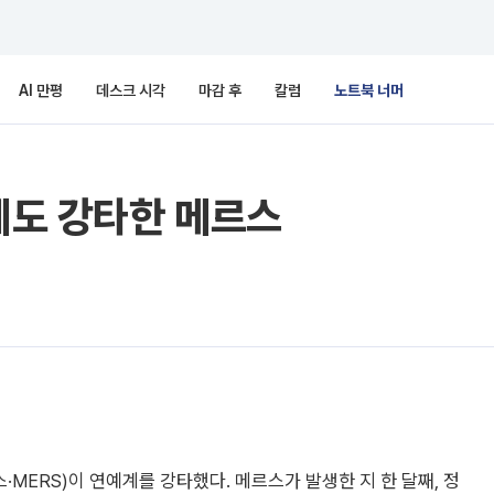
AI 만평
데스크 시각
마감 후
칼럼
노트북 너머
예계도 강타한 메르스
MERS)이 연예계를 강타했다. 메르스가 발생한 지 한 달째, 정