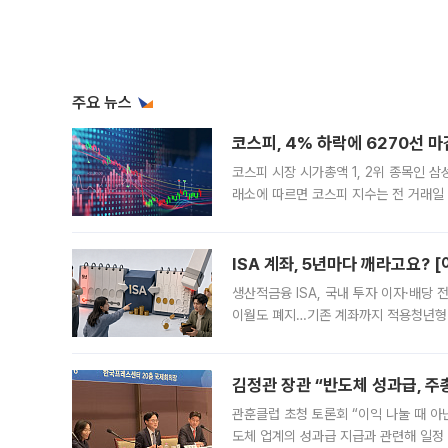
주요 뉴스
코스피, 4% 하락에 6270선 마
코스피 시장 시가총액 1, 2위 종목인 
래소에 따르면 코스피 지수는 전 거래일 대
1.81% 내린 6478.75에 출발한 코
다. 이날 오전
ISA 계좌, 5년마다 깨라고요? 
생산적금융 ISA, 국내 투자 이자·배당
이월도 폐지…기존 계좌까지 적용청년형 
는 5년마다 계좌를 해지하라는 건가요?”
편을
김정관 장관 “반도체 성과급, 
관훈클럽 초청 토론회 “이익 나눌 때 아
도체 업계의 성과급 지급과 관련해 일정