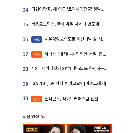
티웨이항공, 새 이름 '트리니티항공' 첫발…SSC 전략 본격화
04
라온로보틱스, 국내 유일 차세대 반도체 공정 로봇 개발 ‘고객사 테스트 진행’
05
서울양양고속도로 이천터널 앞 사고 발생
06
속보
하마스 “네타냐후 합의안 거절, 총선 앞두고 시간 끌기”
07
단독
NXT 프리마켓서 SK하이닉스 또 하한가⋯‘11주 거래’에 시초가 왜곡
08
ISA 계좌, 5년마다 깨라고요? [이슈크래커]
09
10
실리콘투, 라이브커머스팀 신설…K뷰티 ‘글로벌 판매망’ 확대[K뷰티 라방戰]
단독
최신 영상