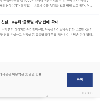
급'⋯상품수출도 첫 1000억달러대 여행수지도 두 달 연속 흑자 '역대 2
국내 경상수지가 유례없는 '반도체 수출' 날개를 달고 훨훨 날고 있다. 역대
경상수지 뿐 아니라 상반기 경상수지 흑자도 2000억달러에 근접하며 사상 최
신설…K뷰티 ‘글로벌 라방 판매’ 확대
터 손익 관리 에이피알·닥터멜락신도 틱톡샵 라이브방송 강화 글로벌 K뷰티
담팀을 신설하고 틱톡샵 등 글로벌 플랫폼을 통한 라이브 방송 판매 확대에
급하는 데서 한발 더 나아가 방송 기획과 상품 구성, 출연자 섭외, 손익
0 / 300