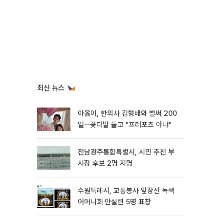
최신 뉴스
아옳이, 한의사 김형배와 벌써 200
일⋯꽃다발 들고 "프러포즈 아냐"
전남광주통합특별시, 시민 추천 부
시장 후보 2명 지명
수원특례시, 교통봉사 앞장선 녹색
어머니회·안실련 5명 표창