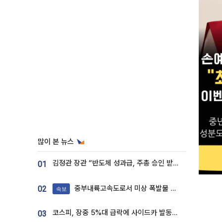
많이 본 뉴스
김정관 장관 “반도체 성과급, 주총 승인 받도록”…상법·자본시장법 개정 시사
01
중부내륙고속도로서 미상 폭발물 발견
02
속보
코스피, 장중 5%대 급락에 사이드카 발동…삼성·SK 동반 폭락
03