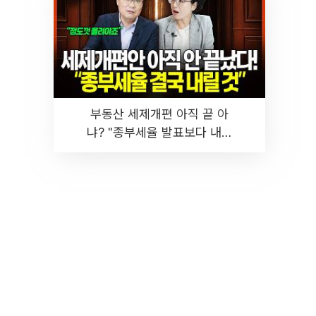
부동산 세제개편 아직 끝 아
냐? "종부세율 발표보다 내릴
것" 장기거주·양도세 전망 I 집
땅지성 I 김인만, 진미윤