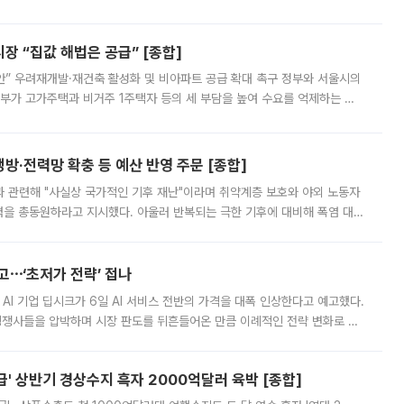
배구조와 주주권 강화 논의가 이어지는 가운데, 핵심 연구인력에 대한
 “집값 해법은 공급” [종합]
안” 우려재개발·재건축 활성화 및 비아파트 공급 확대 촉구 정부와 서울시의
정부가 고가주택과 비거주 1주택자 등의 세 부담을 높여 수요를 억제하는 카
키울 것이라며 세금이 아닌 공급이 근본적인 처방이라고 전면 반박했다.
방·전력망 확충 등 예산 반영 주문 [종합]
과 관련해 "사실상 국가적인 기후 재난"이라며 취약계층 보호와 야외 노동자
정력을 총동원하라고 지시했다. 아울러 반복되는 극한 기후에 대비해 폭염 대응
영하는 방안도 검토하라고 주문했다. 이 대통령은 이날 폭염·가뭄 대
예고⋯‘초저가 전략’ 접나
 AI 기업 딥시크가 6일 AI 서비스 전반의 가격을 대폭 인상한다고 예고했다.
 경쟁사들을 압박하며 시장 판도를 뒤흔들어온 만큼 이례적인 전략 변화로 평
 이날 공지를 통해 구체적인 인상 폭은 공개하지 않았지만 상당한 수
' 상반기 경상수지 흑자 2000억달러 육박 [종합]