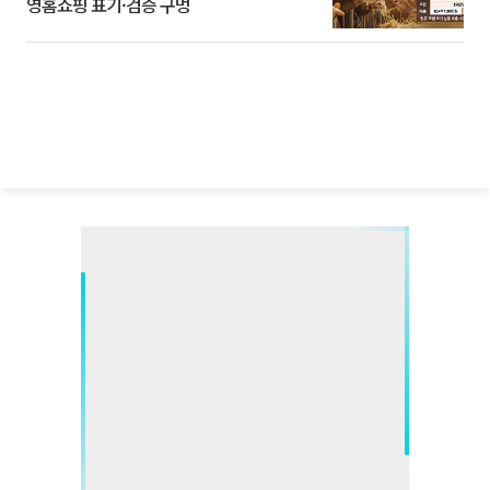
영홈쇼핑 표기·검증 구멍