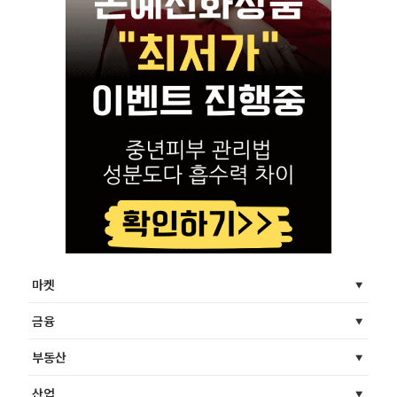
마켓
금융
부동산
산업