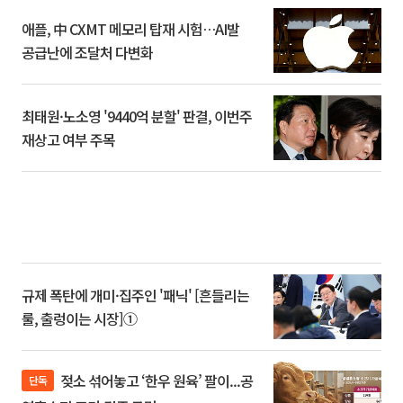
애플, 中 CXMT 메모리 탑재 시험…AI발
공급난에 조달처 다변화
최태원·노소영 '9440억 분할' 판결, 이번주
재상고 여부 주목
규제 폭탄에 개미·집주인 '패닉' [흔들리는
룰, 출렁이는 시장]①
젖소 섞어놓고 ‘한우 원육’ 팔이...공
단독