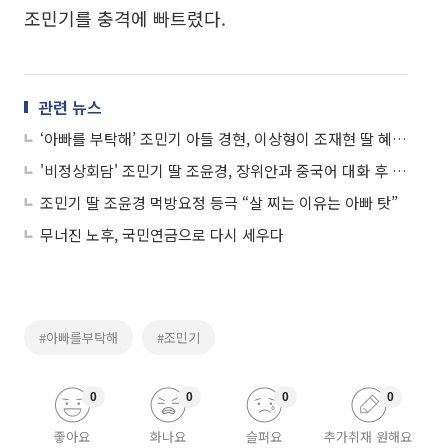
조민기를 충격에 빠트렸다.
관련 뉴스
‘아빠를 부탁해’ 조민기 아들 경현, 이상형이 조재현 딸 혜정 “우리 시간을 갖자”
'비정상회담' 조민기 딸 조윤경, 장위안과 중국어 대화 후 포옹 "팬이에요"
조민기 딸 조윤경 먹방요정 등극 “살 찌는 이유는 아빠 탓”
무너진 노후, 국민연금으로 다시 세우다
#아빠를부탁해
#조민기
0
0
0
0
좋아요
화나요
슬퍼요
추가취재 원해요