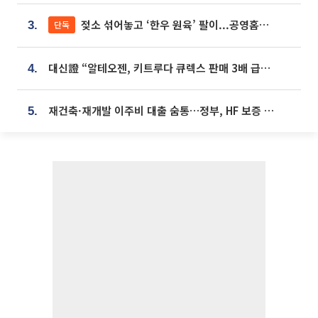
젖소 섞어놓고 ‘한우 원육’ 팔이...공영홈쇼핑 표기·검증 구멍
단독
3.
대신證 “알테오젠, 키트루다 큐렉스 판매 3배 급증…목표가 41만원 상향”
4.
재건축·재개발 이주비 대출 숨통…정부, HF 보증 신설 추진
5.