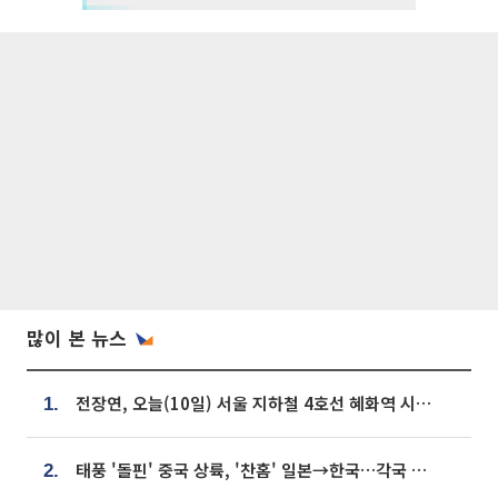
많이 본 뉴스
전장연, 오늘(10일) 서울 지하철 4호선 혜화역 시위…1호선 용산역 무정차
1.
태풍 '돌핀' 중국 상륙, '찬홈' 일본→한국…각국 기상청 예상 경로는?
2.