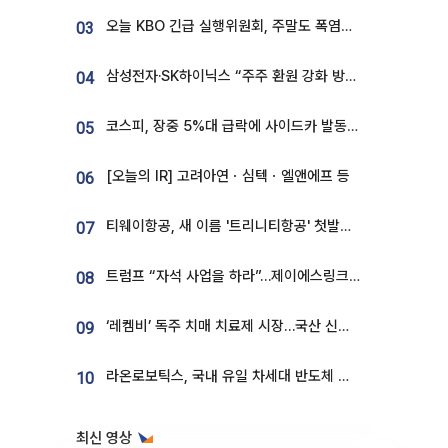
오늘 KBO 긴급 실행위원회, 주말도 폭염취소 될까
03
삼성전자·SK하이닉스 “주주 환원 강화 방안 마련”
04
코스피, 장중 5%대 급락에 사이드카 발동…삼성·SK 동반 폭락
05
[오늘의 IR] 고려아연ㆍ심텍ㆍ엘앤에프 등
06
티웨이항공, 새 이름 '트리니티항공' 첫발…SSC 전략 본격화
07
트럼프 “자석 사업을 하라”…제이에스링크, 비중국 영구자석 공급망 구축 속도
08
‘레켐비’ 독주 치매 치료제 시장…국산 신약 등장하나
09
라온로보틱스, 국내 유일 차세대 반도체 공정 로봇 개발 ‘고객사 테스트 진행’
10
최신 영상