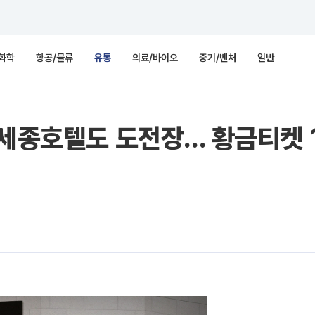
화학
항공/물류
유통
의료/바이오
중기/벤처
일반
세종호텔도 도전장… 황금티켓 1장