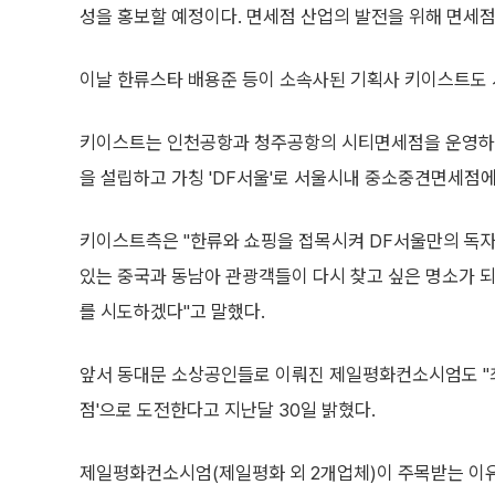
성을 홍보할 예정이다. 면세점 산업의 발전을 위해 면세
이날 한류스타 배용준 등이 소속사된 기획사 키이스트도
키이스트는 인천공항과 청주공항의 시티면세점을 운영하
을 설립하고 가칭 'DF서울'로 서울시내 중소중견면세점에
키이스트측은 "한류와 쇼핑을 접목시켜 DF서울만의 독자
있는 중국과 동남아 관광객들이 다시 찾고 싶은 명소가 
를 시도하겠다"고 말했다.
앞서 동대문 소상공인들로 이뤄진 제일평화컨소시엄도 "최
점'으로 도전한다고 지난달 30일 밝혔다.
제일평화컨소시엄(제일평화 외 2개업체)이 주목받는 이유