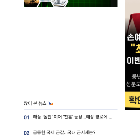
많이 본 뉴스
태풍 '돌핀' 이어 '찬홈' 등장…예상 경로에 한국 '한숨'
01
급등한 국제 금값…국내 금시세는?
02