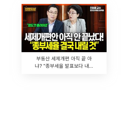
부동산 세제개편 아직 끝 아
냐? "종부세율 발표보다 내릴
것" 장기거주·양도세 전망 I 집
땅지성 I 김인만, 진미윤