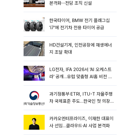
본격화⋯전담 조직 신설
한국타이어, BMW 전기 플래그십
'i7'에 전기차 전용 타이어 공급
HD건설기계, 인천공장에 재생에너
지 조달 확대
LG전자, IFA 2026서 'AI 오케스트
라' 공개…유럽 맞춤형 AI홈 비전 제
시
과기정통부·ETRI, ITU-T 자율주행
차 국제표준 주도…한국인 첫 의장
선임
카카오엔터프라이즈, 이재한 대표이
사 선임…클라우드·AI 사업 본격화