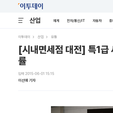
산업
재계
전자/통신/IT
자동차
중
이투데이
산업
유통
[시내면세점 대전] 특1급 
률
입력 2015-06-01 15:15
이선애 기자