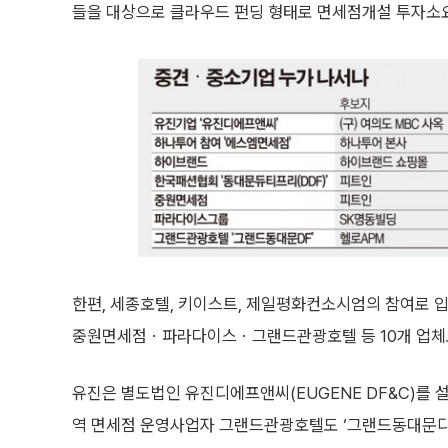
들을 대상으로 클라우드 펀딩 형태로 면세점개설 투자소
한편, 세종호텔, 키이스트, 제일평화컨소시엄의 참여
중원면세점ㆍ파라다이스ㆍ그랜드관광호텔 등 10개 업체
유진은 별도법인 유진디에프앤씨(EUGENE DF&C)를 
역 면세점 운영사업자 그랜드관광호텔도 ‘그랜드동대문디