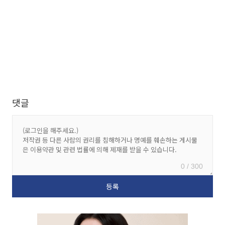
댓글
0 / 300