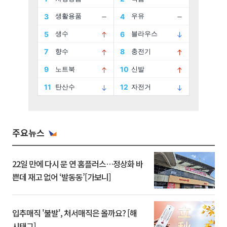
주요뉴스
22일 만에 다시 문 연 홈플러스…정상화 바
쁜데 재고 없어 ‘발동동’[가보니]
입추매직 '불발', 처서매직은 올까요? [해
시태그]