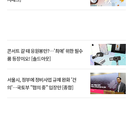
콘서트 갈 때 응원봉만?⋯'최애' 위한 필수
품 등장이오! [솔드아웃]
서울시, 정부에 정비사업 규제 완화 '건
의'⋯국토부 "협의 중" 입장만 [종합]