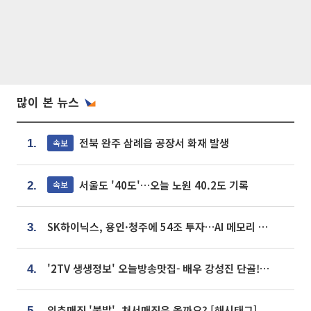
많이 본 뉴스
전북 완주 삼례읍 공장서 화재 발생
속보
1.
서울도 '40도'…오늘 노원 40.2도 기록
속보
2.
SK하이닉스, 용인·청주에 54조 투자…AI 메모리 생산기지 키운다
3.
'2TV 생생정보' 오늘방송맛집- 배우 강성진 단골! 쌀국수ㆍ푸팟퐁 커리 맛집 '블○○○'
4.
입추매직 '불발', 처서매직은 올까요? [해시태그]
5.