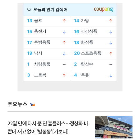
주요뉴스
22일 만에 다시 문 연 홈플러스…정상화 바
쁜데 재고 없어 ‘발동동’[가보니]