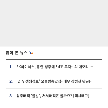
많이 본 뉴스
SK하이닉스, 용인·청주에 54조 투자…AI 메모리 생산기지 키운다
1.
'2TV 생생정보' 오늘방송맛집- 배우 강성진 단골! 쌀국수ㆍ푸팟퐁 커리 맛집 '블○○○'
2.
입추매직 '불발', 처서매직은 올까요? [해시태그]
3.