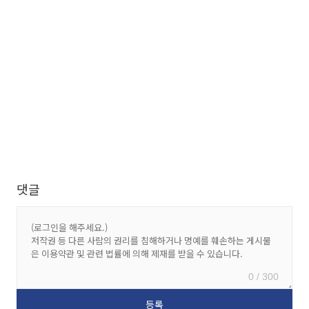
댓글
0 / 300