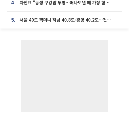
차인표 "동생 구강암 투병…떠나보낼 때 가장 힘들었다”
4.
서울 40도 찍더니 하남 40.8도·광양 40.2도…전국 '펄펄'
5.