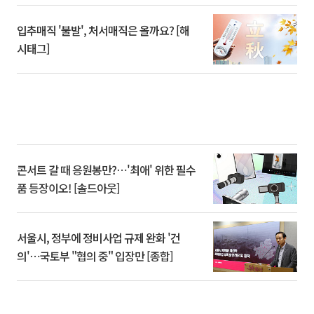
입추매직 '불발', 처서매직은 올까요? [해
시태그]
콘서트 갈 때 응원봉만?⋯'최애' 위한 필수
품 등장이오! [솔드아웃]
서울시, 정부에 정비사업 규제 완화 '건
의'⋯국토부 "협의 중" 입장만 [종합]