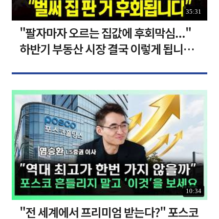
35:31
"팔자마자 오르는 집값에 후회막심..."
하반기 부동산 시장 결국 이렇게 됩니다 I
집땅지성 I 김인만, 심형석 교수
10:34
"전 세계에서 프리미엄 받는다?" 포스코