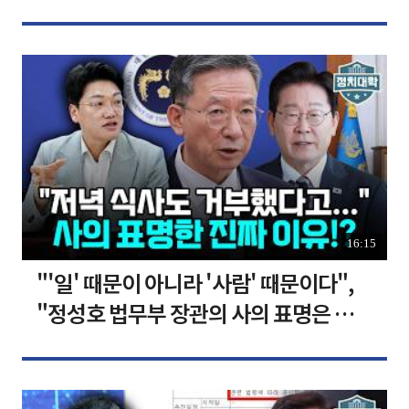
장합니다 [찐코노미]
16:15
"'일' 때문이 아니라 '사람' 때문이다",
"정성호 법무부 장관의 사의 표명은 이재
명 정부의 가장 큰 위기" I 설주완 I 임윤
선 I 정치대학