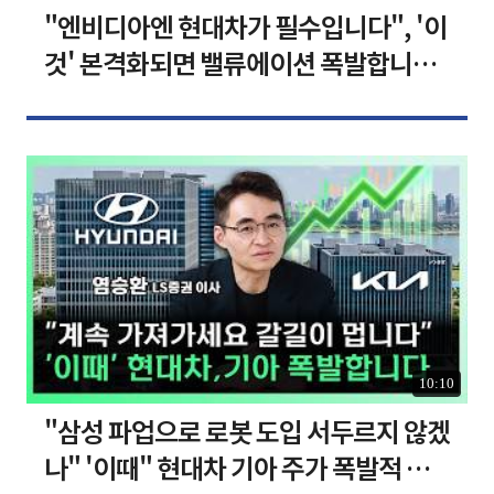
"엔비디아엔 현대차가 필수입니다", '이
것' 본격화되면 밸류에이션 폭발합니다
[찐코노미]
10:10
"삼성 파업으로 로봇 도입 서두르지 않겠
나" '이때" 현대차 기아 주가 폭발적 성