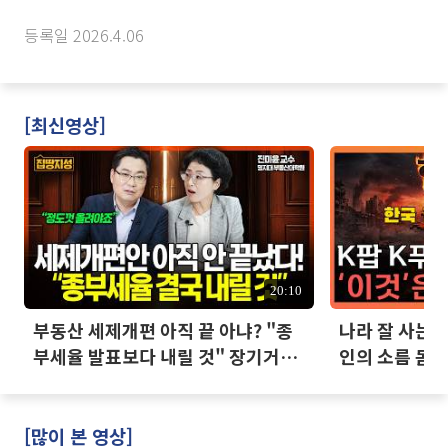
등록일 2026.4.06
[최신영상]
20:10
부동산 세제개편 아직 끝 아냐? "종
나라 잘 사는데
부세율 발표보다 내릴 것" 장기거주
인의 소름 돋는
·양도세 전망 I 집땅지성 I 김인만,
진미윤
[많이 본 영상]