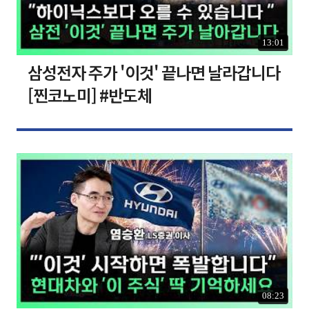
13:01
삼성전자 주가 '이것' 끝나면 날라갑니다
[찐코노미] #반도체
08:23