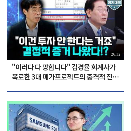
26:32
"이러다 다 망합니다" 김경율 회계사가
폭로한 3대 메가프로젝트의 충격적 진실
I 김경율 I 임윤선 I 정치대학