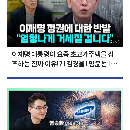
21:04
이재명 대통령이 요즘 초고가주택을 강
조하는 진짜 이유!? I 김경율 I 임윤선 I 정
치대학