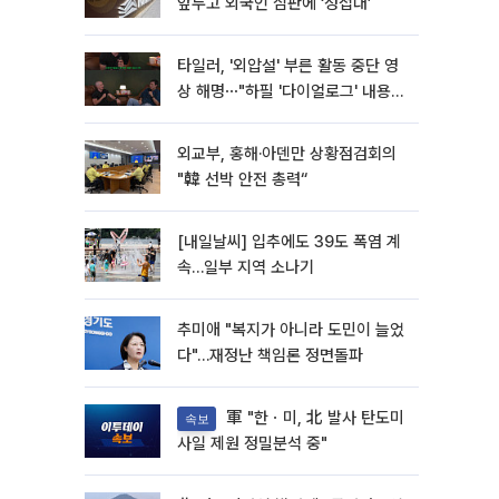
앞두고 외국인 심판에 ‘성접대’
타일러, '외압설' 부른 활동 중단 영
상 해명⋯"하필 '다이얼로그' 내용이
라"
외교부, 홍해·아덴만 상황점검회의
"韓 선박 안전 총력“
[내일날씨] 입추에도 39도 폭염 계
속…일부 지역 소나기
추미애 "복지가 아니라 도민이 늘었
다"…재정난 책임론 정면돌파
軍 "한ㆍ미, 北 발사 탄도미
속보
사일 제원 정밀분석 중"