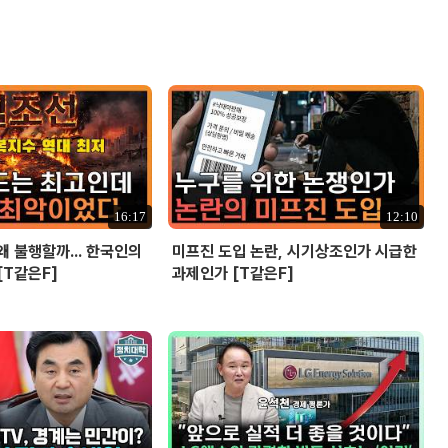
16:17
12:10
왜 불행할까... 한국인의
미프진 도입 논란, 시기상조인가 시급한
[T같은F]
과제인가 [T같은F]