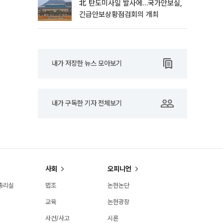
北 탄도미사일 발사에…국가안보실,
긴급안보상황점검회의 개최
내가 저장한 뉴스 모아보기
내가 구독한 기자 전체보기
사회
오피니언
총리실
법조
논현논단
교육
논현광장
사건/사고
시론