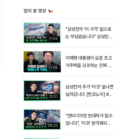
많이 본 영상
"삼성전자 '이 가격' 밑으로
는 부담없습니다" 삼성전자
17:05
지금 팔 때가 아닌 이유 [찐
코노미]
이재명 대통령이 요즘 초고
가주택을 강조하는 진짜 이
21:04
유!? I 김경율 I 임윤선 I 정
치대학
삼성전자 주가 '이것' 끝나면
날라갑니다 [찐코노미] #반
13:01
도체
"엔비디아엔 현대차가 필수
입니다", '이것' 본격화되면
08:23
밸류에이션 폭발합니다[찐
코노미]