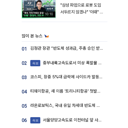
"삼성 파업으로 로봇 도입
서두르지 않겠나" '이때" 현
10:10
대차 기아 주가 폭발적 성장
합니다 [찐코노미]
많이 본 뉴스
김정관 장관 “반도체 성과급, 주총 승인 받도록”…상법·자본시장법 개정 시사
01
중부내륙고속도로서 미상 폭발물 발견
02
속보
코스피, 장중 5%대 급락에 사이드카 발동…삼성·SK 동반 폭락
03
티웨이항공, 새 이름 '트리니티항공' 첫발…SSC 전략 본격화
04
라온로보틱스, 국내 유일 차세대 반도체 공정 로봇 개발 ‘고객사 테스트 진행’
05
서울양양고속도로 이천터널 앞 사고 발생
06
속보