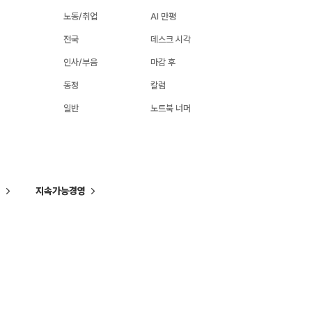
노동/취업
AI 만평
전국
데스크 시각
인사/부음
마감 후
동정
칼럼
일반
노트북 너머
씨
지속가능경영