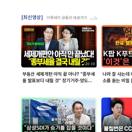
[최신영상]
이투데이 유튜브 바로가기
20:10
부동산 세제개편 아직 끝 아냐? "종부세
나라 잘 사는데 
율 발표보다 내릴 것" 장기거주·양도세
소름 돋는 비밀 
전망 I 집땅지성 I 김인만, 진미윤