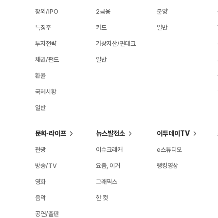
장외/IPO
2금융
분양
특징주
카드
일반
투자전략
가상자산/핀테크
채권/펀드
일반
환율
국제시황
일반
문화·라이프
뉴스발전소
이투데이TV
관광
이슈크래커
e스튜디오
방송/TV
요즘, 이거
랭킹영상
영화
그래픽스
음악
한 컷
공연/출판