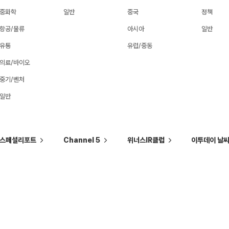
중화학
일반
중국
정책
항공/물류
아시아
일반
유통
유럽/중동
의료/바이오
중기/벤처
일반
스페셜리포트
Channel 5
위너스IR클럽
이투데이 날