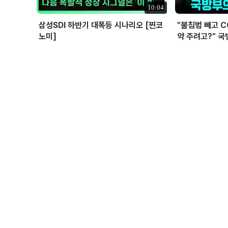
10:04
삼성SDI 하반기 대폭등 시나리오 [찐코
"불침범 빼고 
노미]
약 주려고?" 국
위탁과 이권 창출
선 I 정치대학