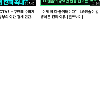
17:40
11:24
CCTV? 누구한테 수의계
"이제 싹 다 쓸어버린다" , LG엔솔이 칼
방부의 야간 경계 민간
뽑아든 진짜 이유 [찐코노미]
 의혹? I 설주완 I 임윤