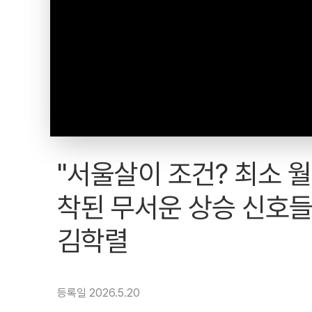
"서울살이 조건? 최소 월
착된 무서운 상승 신호들 
김학렬
등록일 2026.5.20