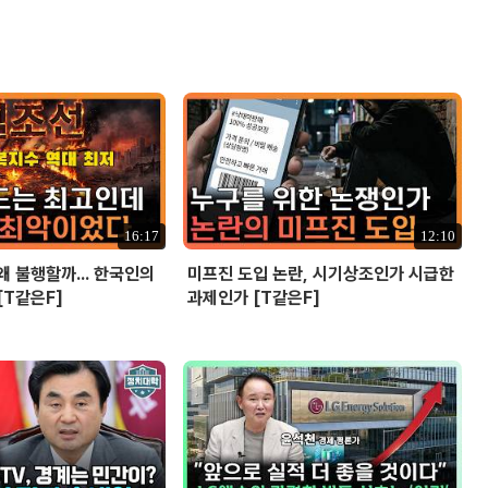
16:17
12:10
왜 불행할까... 한국인의
미프진 도입 논란, 시기상조인가 시급한
[T같은F]
과제인가 [T같은F]