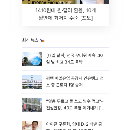
1410원대 원·달러 환율, 10개
월만에 최저치 수준 [포토]
최신 뉴스
[내일 날씨] 전국 무더위 계속…10
일 낮 최고 34도 육박
평택 매일유업 공장서 연유탱크 청
소 중 근로자 1명 숨져
“얼음 두르고 물 쏘고 빙수 먹고”⋯
건설현장, 40도 폭염 이겨내기 [르
포]
아이콘 구준회, 입대 D-2 삭발 공