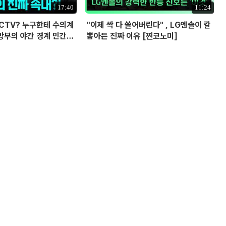
17:40
11:24
CCTV? 누구한테 수의계
"이제 싹 다 쓸어버린다" , LG엔솔이 칼
방부의 야간 경계 민간
뽑아든 진짜 이유 [찐코노미]
 의혹? I 설주완 I 임윤