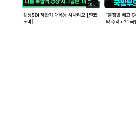
10:04
삼성SDI 하반기 대폭등 시나리오 [찐코
"불침범 빼고 
노미]
약 주려고?" 국
위탁과 이권 창출
선 I 정치대학