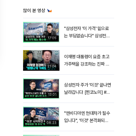
많이 본 영상
"삼성전자 '이 가격' 밑으로
는 부담없습니다" 삼성전자
17:05
지금 팔 때가 아닌 이유 [찐
코노미]
이재명 대통령이 요즘 초고
가주택을 강조하는 진짜 이
21:04
유!? I 김경율 I 임윤선 I 정
치대학
삼성전자 주가 '이것' 끝나면
날라갑니다 [찐코노미] #반
13:01
도체
"엔비디아엔 현대차가 필수
입니다", '이것' 본격화되면
08:23
밸류에이션 폭발합니다[찐
코노미]