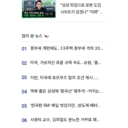
"삼성 파업으로 로봇 도입
서두르지 않겠나" '이때" 현
10:10
대차 기아 주가 폭발적 성장
합니다 [찐코노미]
많이 본 뉴스
종부세 개편에도…1·3주택 종부세 격차 2028년부터 확대
01
미국, 가상자산 포괄 규제 속도…상원, ‘클래리티법’ 9월 절차투표 추진
02
03
이란, 미국에 호르무즈 합의 조건 제시…美 “경기 아직 안 끝나” [종합]
맥북 품은 삼성에 ‘중국산’ 맹추격⋯커지는 노트북 OLED 시장
04
‘한국판 IRA’ 베일 벗었지만…반도체·배터리 업계 “시행령이 관건”
05
서경덕 교수, 김희철도 분노한 거꾸로 태극기⋯"엉터리는 아냐, 아쉬울 뿐"
06