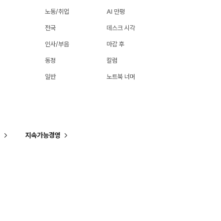
노동/취업
AI 만평
전국
데스크 시각
인사/부음
마감 후
동정
칼럼
일반
노트북 너머
씨
지속가능경영