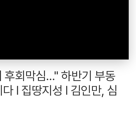
후회막심..." 하반기 부동
 I 집땅지성 I 김인만, 심