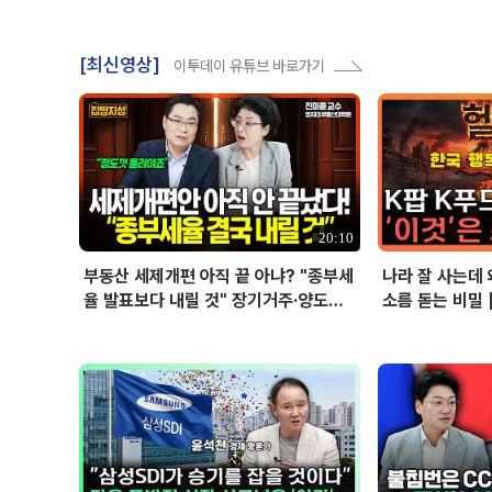
[최신영상]
이투데이 유튜브 바로가기
20:10
부동산 세제개편 아직 끝 아냐? "종부세
나라 잘 사는데 
율 발표보다 내릴 것" 장기거주·양도세
소름 돋는 비밀 
전망 I 집땅지성 I 김인만, 진미윤