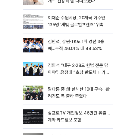
개⋯"건강히 잘 다녀오겠다"
이재준 수원시장, 20개국 이주민
135명 '새빛 글로벌프렌즈' 위촉
김민석, 강원·TK도 1위 경선 3승
째…누적 46.01% 대 44.53%
김민석 “대구 2·28도 헌법 전문 담
아야”…정청래 “호남 반도체 내가
제일 잘할 것”
말다툼 중 母 살해한 10대 구속⋯반
려견도 목 졸라 죽였다
삼프로TV 개인정보 46만건 유출…
계좌·카드정보 포함