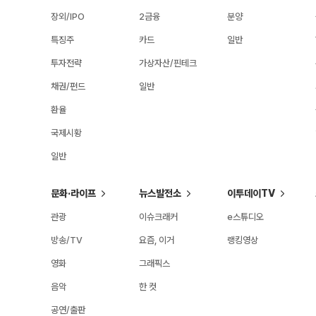
장외/IPO
2금융
분양
특징주
카드
일반
투자전략
가상자산/핀테크
채권/펀드
일반
환율
국제시황
일반
문화·라이프
뉴스발전소
이투데이TV
관광
이슈크래커
e스튜디오
방송/TV
요즘, 이거
랭킹영상
영화
그래픽스
음악
한 컷
공연/출판