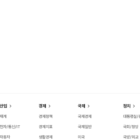
산업
경제
국제
정치
재계
경제정책
국제경제
대통령실/
전자/통신/IT
경제지표
국제일반
국회/정당
자동차
생활경제
미국
국방/외교