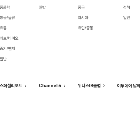
중화학
일반
중국
정책
항공/물류
아시아
일반
유통
유럽/중동
의료/바이오
중기/벤처
일반
스페셜리포트
Channel 5
위너스IR클럽
이투데이 날