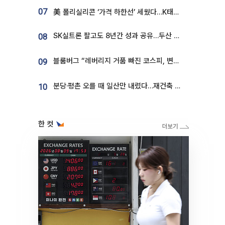
07
美 폴리실리콘 ‘가격 하한선’ 세웠다…K태양광 수혜 기대
SK실트론 팔고도 8년간 성과 공유…두산 인수대금 2.3조가 끝 아냐
08
블룸버그 “레버리지 거품 빠진 코스피, 변동성 최악 국면 지났을 가능성”
09
분당·평촌 오를 때 일산만 내렸다…재건축 기대감도 ‘무색’
10
한 컷