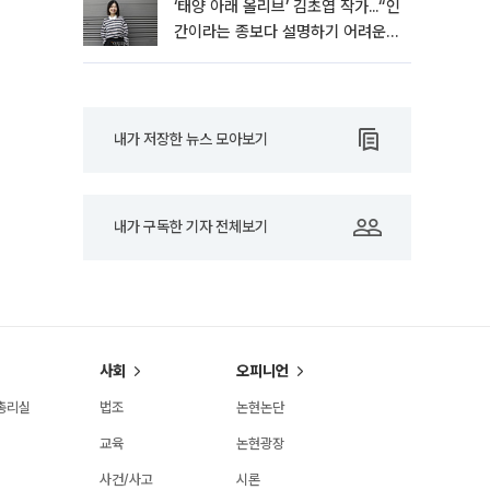
‘태양 아래 올리브’ 김초엽 작가...“인
간이라는 종보다 설명하기 어려운
한 사람을 쓰고 싶었다”[문화人터
뷰]
내가 저장한 뉴스 모아보기
내가 구독한 기자 전체보기
사회
오피니언
총리실
법조
논현논단
교육
논현광장
사건/사고
시론