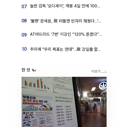
놀란 감독 '오디세이', 개봉 4일 만에 100만 돌파⋯'왕사남' 보다 빠르다
07
08
'불명' 문세윤, 故 터틀맨 빈자리 채웠다…'거북이' 눈물의 최종 우승
AT마드리드 ‘7번’ 이강인 “120% 쏟겠다”⋯시메오네 감독 “필요한 선수”
09
10
추미애 "우리 목표는 연대"…故 강일출 할머니 흉상 제막
한 컷