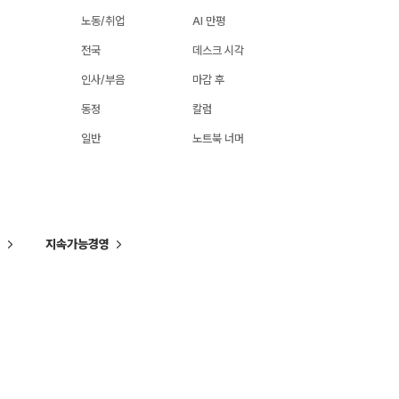
노동/취업
AI 만평
전국
데스크 시각
인사/부음
마감 후
동정
칼럼
일반
노트북 너머
씨
지속가능경영