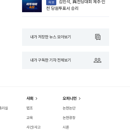
김민석, 與전당대회 제주·인
속보
천 당원투표서 승리
내가 저장한 뉴스 모아보기
내가 구독한 기자 전체보기
사회
오피니언
총리실
법조
논현논단
교육
논현광장
사건/사고
시론