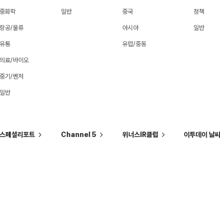
중화학
일반
중국
정책
항공/물류
아시아
일반
유통
유럽/중동
의료/바이오
중기/벤처
일반
스페셜리포트
Channel 5
위너스IR클럽
이투데이 날