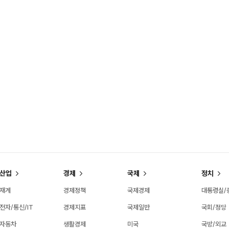
산업
경제
국제
정치
재계
경제정책
국제경제
대통령실/
전자/통신/IT
경제지표
국제일반
국회/정당
자동차
생활경제
미국
국방/외교