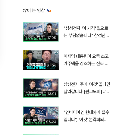
많이 본 영상
"삼성전자 '이 가격' 밑으로
는 부담없습니다" 삼성전자
17:05
지금 팔 때가 아닌 이유 [찐
코노미]
이재명 대통령이 요즘 초고
가주택을 강조하는 진짜 이
21:04
유!? I 김경율 I 임윤선 I 정
치대학
삼성전자 주가 '이것' 끝나면
날라갑니다 [찐코노미] #반
13:01
도체
"엔비디아엔 현대차가 필수
입니다", '이것' 본격화되면
08:23
밸류에이션 폭발합니다[찐
코노미]