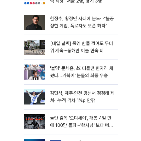
억 잭팟 "서울 2명, 경기 3명"
한정수, 황정민 사태에 분노⋯"불공
정한 게임, 폭로자도 오픈 하라"
[내일 날씨] 폭염 한풀 꺾여도 무더
위 계속⋯동해안 이틀 연속 비
'불명' 문세윤, 故 터틀맨 빈자리 채
웠다…'거북이' 눈물의 최종 우승
김민석, 제주·인천 경선서 정청래 제
쳐⋯누적 격차 1%p 안팎
놀란 감독 '오디세이', 개봉 4일 만
에 100만 돌파⋯'왕사남' 보다 빠르
다