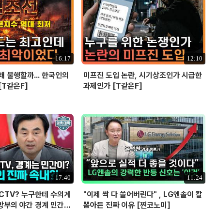
16:17
12:10
왜 불행할까... 한국인의
미프진 도입 논란, 시기상조인가 시급한
[T같은F]
과제인가 [T같은F]
17:40
11:24
CCTV? 누구한테 수의계
"이제 싹 다 쓸어버린다" , LG엔솔이 칼
방부의 야간 경계 민간
뽑아든 진짜 이유 [찐코노미]
 의혹? I 설주완 I 임윤