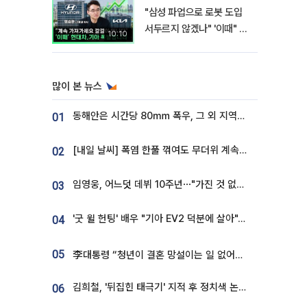
"삼성 파업으로 로봇 도입
서두르지 않겠나" '이때" 현
10:10
대차 기아 주가 폭발적 성장
합니다 [찐코노미]
많이 본 뉴스
동해안은 시간당 80㎜ 폭우, 그 외 지역은 폭염…‘극과 극 날씨’
01
[내일 날씨] 폭염 한풀 꺾여도 무더위 계속⋯동해안 이틀 연속 비
02
임영웅, 어느덧 데뷔 10주년⋯"가진 것 없던 시절, 내 앞엔 20명의 팬뿐"
03
'굿 윌 헌팅' 배우 "기아 EV2 덕분에 살아"…교통사고 후 안전성 극찬
04
05
李대통령 “청년이 결혼 망설이는 일 없어야...제도상 불이익 조사”
김희철, '뒤집힌 태극기' 지적 후 정치색 논란…"좌우 떠나 우리나라 국기"
06