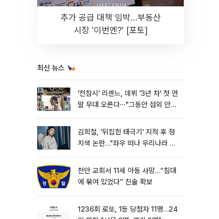
추가 공급 대책 임박…부동산
시장 '이번엔?' [포토]
최신 뉴스
'전참시' 리센느, 데뷔 '3년 차' 첫 연
말 무대 오른다⋯"그동안 섭외 안
와"
김희철, '뒤집힌 태극기' 지적 후 정
치색 논란…"좌우 떠나 우리나라 국
기"
천안 교회서 11세 아동 사망…“침대
에 묶여 있었다” 진술 확보
1236회 로또, 1등 당첨자 11명…24