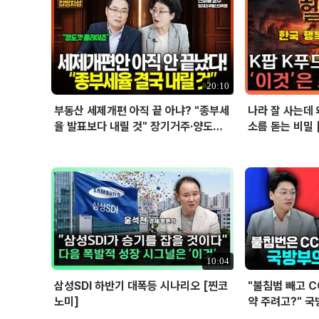
20:10
부동산 세제개편 아직 끝 아냐? "종부세
나라 잘 사는데 
율 발표보다 내릴 것" 장기거주·양도세
소름 돋는 비밀 
전망 I 집땅지성 I 김인만, 진미윤
10:04
삼성SDI 하반기 대폭등 시나리오 [찐코
"불침범 빼고 
노미]
약 주려고?" 국
위탁과 이권 창출