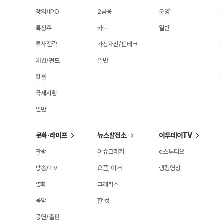
장외/IPO
2금융
분양
특징주
카드
일반
투자전략
가상자산/핀테크
채권/펀드
일반
환율
국제시황
일반
문화·라이프
뉴스발전소
이투데이TV
관광
이슈크래커
e스튜디오
방송/TV
요즘, 이거
랭킹영상
영화
그래픽스
음악
한 컷
공연/출판