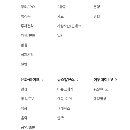
장외/IPO
2금융
분양
특징주
카드
일반
투자전략
가상자산/핀테크
채권/펀드
일반
환율
국제시황
일반
문화·라이프
뉴스발전소
이투데이TV
관광
이슈크래커
e스튜디오
방송/TV
요즘, 이거
랭킹영상
영화
그래픽스
음악
한 컷
공연/출판