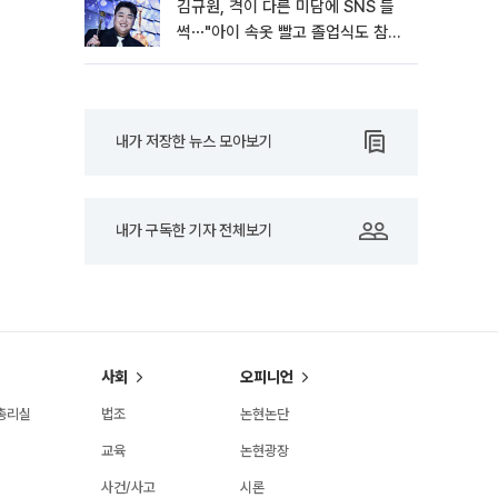
김규원, 격이 다른 미담에 SNS 들
썩⋯"아이 속옷 빨고 졸업식도 참
석"
내가 저장한 뉴스 모아보기
내가 구독한 기자 전체보기
사회
오피니언
총리실
법조
논현논단
교육
논현광장
사건/사고
시론