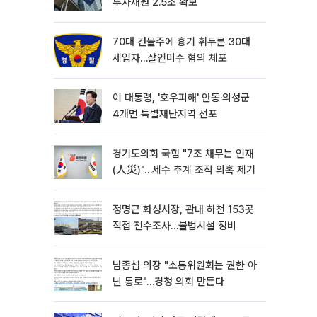
투자재원 2.5조 확보
70대 건물주에 흉기 휘두른 30대
세입자…살인미수 혐의 체포
이 대통령, '호우피해' 안동·의성군
4개면 특별재난지역 선포
경기도의회 국힘 "7조 채무는 인재
(人災)"…세수 추계 조작 의혹 제기
정명근 화성시장, 관내 하천 153곳
직접 전수조사…불법시설 정비
남종섭 의장 "소통위원회는 권한 아
닌 통로"…경청 의회 만든다