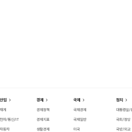
산업
경제
국제
정치
재계
경제정책
국제경제
대통령실/
전자/통신/IT
경제지표
국제일반
국회/정당
자동차
생활경제
미국
국방/외교