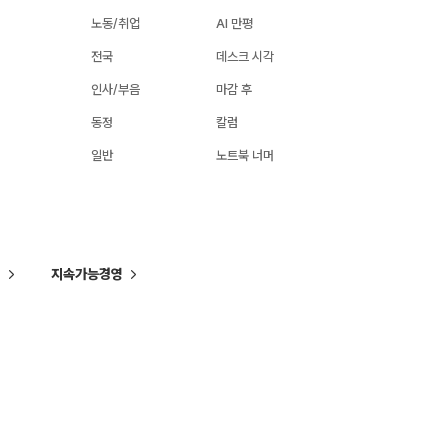
노동/취업
AI 만평
전국
데스크 시각
인사/부음
마감 후
동정
칼럼
일반
노트북 너머
씨
지속가능경영