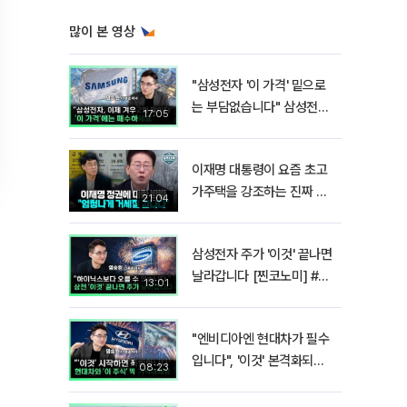
많이 본 영상
"삼성전자 '이 가격' 밑으로
는 부담없습니다" 삼성전자
17:05
지금 팔 때가 아닌 이유 [찐
코노미]
이재명 대통령이 요즘 초고
가주택을 강조하는 진짜 이
21:04
유!? I 김경율 I 임윤선 I 정
치대학
삼성전자 주가 '이것' 끝나면
날라갑니다 [찐코노미] #반
13:01
도체
"엔비디아엔 현대차가 필수
입니다", '이것' 본격화되면
08:23
밸류에이션 폭발합니다[찐
코노미]