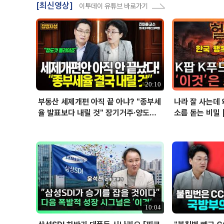
[최신영상]
이투데이 유튜브 바로가기
20:10
부동산 세제개편 아직 끝 아냐? "종부세
나라 잘 사는데 
율 발표보다 내릴 것" 장기거주·양도세
소름 돋는 비밀 
전망 I 집땅지성 I 김인만, 진미윤
10:04