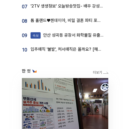
'2TV 생생정보' 오늘방송맛집- 배우 강성진 단골! 쌀국수ㆍ푸팟퐁 커리 맛집 '블○○○'
07
톰 홀랜드♥젠데이아, 비밀 결혼 파티 포착⋯호텔 대관비만 9억
08
안산 성곡동 공장서 화학물질 유출 사고 발생
09
속보
입추매직 '불발', 처서매직은 올까요? [해시태그]
10
한 컷