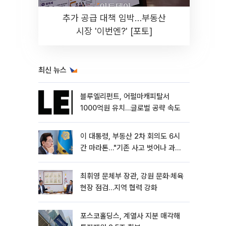
추가 공급 대책 임박…부동산
시장 '이번엔?' [포토]
최신 뉴스
블루엘리펀트, 어펄마캐피탈서
1000억원 유치…글로벌 공략 속도
이 대통령, 부동산 2차 회의도 6시
간 마라톤…"기존 사고 벗어나 과감
히 실행"
최휘영 문체부 장관, 강원 문화·체육
현장 점검…지역 협력 강화
포스코홀딩스, 계열사 지분 매각해