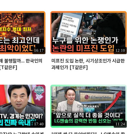
16:17
12:10
왜 불행할까... 한국인의
미프진 도입 논란, 시기상조인가 시급한
[T같은F]
과제인가 [T같은F]
17:40
11:24