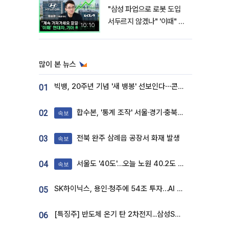
"삼성 파업으로 로봇 도입
서두르지 않겠나" '이때" 현
10:10
대차 기아 주가 폭발적 성장
합니다 [찐코노미]
많이 본 뉴스
빅뱅, 20주년 기념 '새 뱅봉' 선보인다⋯콘서트 앞두고 팝업 개최
01
합수본, '통계 조작' 서울·경기·충북 선관위 등 추가 압수수색
02
속보
전북 완주 삼례읍 공장서 화재 발생
03
속보
서울도 '40도'…오늘 노원 40.2도 기록
04
속보
SK하이닉스, 용인·청주에 54조 투자…AI 메모리 생산기지 키운다
05
[특징주] 반도체 온기 탄 2차전지...삼성SDI, 장 초반 7% 넘게 껑충
06