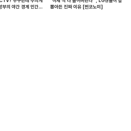
CCTV? 누구한테 수의계
"이제 싹 다 쓸어버린다" , LG엔솔이 칼
방부의 야간 경계 민간
뽑아든 진짜 이유 [찐코노미]
 의혹? I 설주완 I 임윤