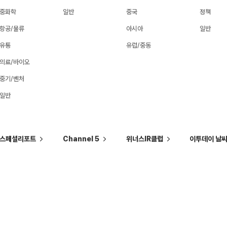
중화학
일반
중국
정책
항공/물류
아시아
일반
유통
유럽/중동
의료/바이오
중기/벤처
일반
스페셜리포트
Channel 5
위너스IR클럽
이투데이 날