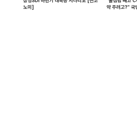
삼성SDI 하반기 대폭등 시나리오 [찐코
"불침범 빼고 
노미]
약 주려고?" 국
위탁과 이권 창출
선 I 정치대학