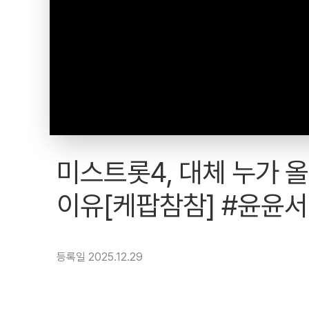
미스트롯4, 대체 누가 
이유[케팝참참] #윤윤서
등록일 2025.12.29