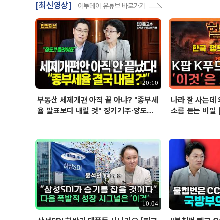
[최신영상]
이투데이 유튜브 바로가기
20:10
부동산 세제개편 아직 끝 아냐? "종부세
나라 잘 사는데 
율 발표보다 내릴 것" 장기거주·양도세
소름 돋는 비밀 
전망 I 집땅지성 I 김인만, 진미윤
10:04