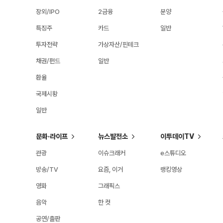
장외/IPO
2금융
분양
특징주
카드
일반
투자전략
가상자산/핀테크
채권/펀드
일반
환율
국제시황
일반
문화·라이프
뉴스발전소
이투데이TV
관광
이슈크래커
e스튜디오
방송/TV
요즘, 이거
랭킹영상
영화
그래픽스
음악
한 컷
공연/출판