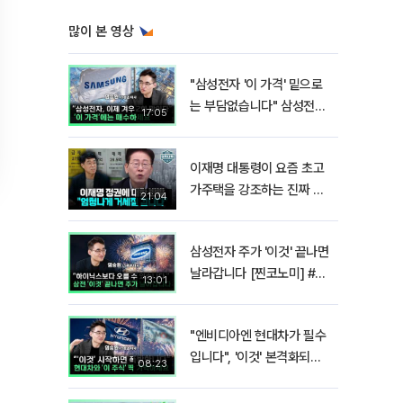
많이 본 영상
"삼성전자 '이 가격' 밑으로
는 부담없습니다" 삼성전자
17:05
지금 팔 때가 아닌 이유 [찐
코노미]
이재명 대통령이 요즘 초고
가주택을 강조하는 진짜 이
21:04
유!? I 김경율 I 임윤선 I 정
치대학
삼성전자 주가 '이것' 끝나면
날라갑니다 [찐코노미] #반
13:01
도체
"엔비디아엔 현대차가 필수
입니다", '이것' 본격화되면
08:23
밸류에이션 폭발합니다[찐
코노미]