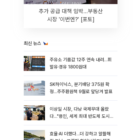
추가 공급 대책 임박…부동산
시장 '이번엔?' [포토]
최신 뉴스
주유소 기름값 12주 연속 내려…휘
발유·경유 1800원대
SK하이닉스, 분기배당 375원 확
정…주주환원책 9월로 앞당겨 발표
이상일 시장, 다낭 국제무대 올랐
다…"용인, 세계 최대 반도체 도시
된다"
효율·AI 더했다…더 강하고 알뜰해