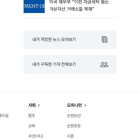
미국 재무부 “이란 자금세탁 돕는
가상자산 거래소들 제재”
내가 저장한 뉴스 모아보기
내가 구독한 기자 전체보기
사회
오피니언
총리실
법조
논현논단
교육
논현광장
사건/사고
시론