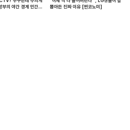
CCTV? 누구한테 수의계
"이제 싹 다 쓸어버린다" , LG엔솔이 칼
방부의 야간 경계 민간
뽑아든 진짜 이유 [찐코노미]
 의혹? I 설주완 I 임윤