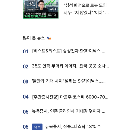
"삼성 파업으로 로봇 도입
서두르지 않겠나" '이때" 현
10:10
대차 기아 주가 폭발적 성장
합니다 [찐코노미]
많이 본 뉴스
[베스트&워스트] 삼성전자·SK하이닉스 밀린 한 주…상상인증권은 85% 급등
01
35도 안팎 무더위 이어져…전국 곳곳 소나기 [오늘 날씨]
02
'불안과 기대 사이' 널뛰는 SK하이닉스…증권가 "HBM4·LTA 기반 펀터멘털 견고"
03
04
[주간증시전망] 다음주 코스피 6000~7000⋯“外人 수급은 정책이 변수”
뉴욕증시, 연준 금리인하 기대감 꺾이자 상승...S&P500 사상 최고치 [종합]
05
뉴욕증시, 상승...나스닥 1.3% ↑
06
속보