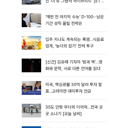
진 ‘더 뉴 그랜저 하이브리드’ [ET의
모빌리티]
'개편 전 마지막 수능' D-100⋯남은
기간 성적 올릴 전략은
입추 지나도 계속되는 폭염…식음료
업계, ‘늦더위 잡기’ 전력 투구
[신간] 김유태 기자의 '밤과 책'…영
화와 문학, 서로 다른 언어를 읽다
미국, 핵심광물 30억 달러 투자 발
표...고려아연 대미투자 언급
35도 안팎 무더위 이어져…전국 곳
곳 소나기 [오늘 날씨]