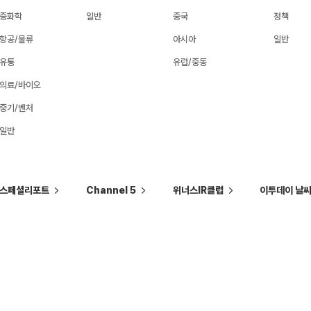
중화학
일반
중국
정책
항공/물류
아시아
일반
유통
유럽/중동
의료/바이오
중기/벤처
일반
스페셜리포트
Channel 5
위너스IR클럽
이투데이 날