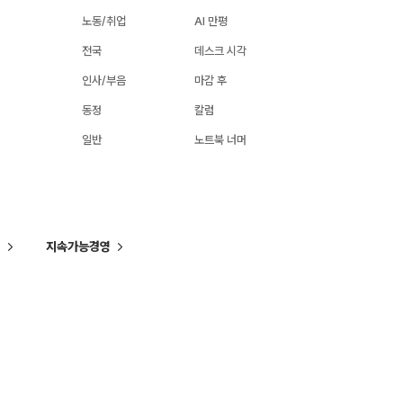
노동/취업
AI 만평
전국
데스크 시각
인사/부음
마감 후
동정
칼럼
일반
노트북 너머
씨
지속가능경영