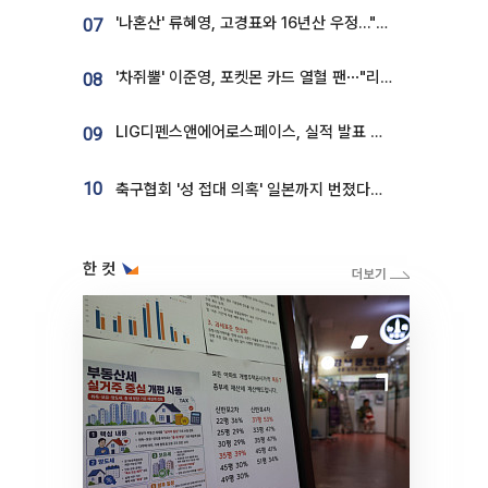
'나혼산' 류혜영, 고경표와 16년산 우정…"자취방서 부모님과 마주쳐"
07
'차쥐뿔' 이준영, 포켓몬 카드 열혈 팬⋯"리셀러 처단할 것"
08
LIG디펜스앤에어로스페이스, 실적 발표 후 급락→반등⋯증권가 “28년까지 튼튼”
09
10
축구협회 '성 접대 의혹' 일본까지 번졌다…日 심판 실명 공개
한 컷