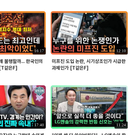
16:17
12:10
왜 불행할까... 한국인의
미프진 도입 논란, 시기상조인가 시급한
[T같은F]
과제인가 [T같은F]
17:40
11:24