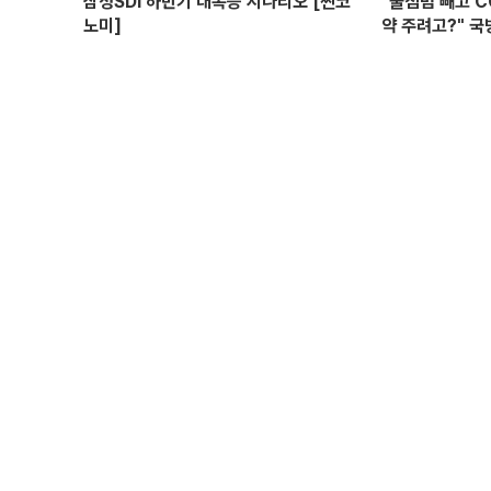
삼성SDI 하반기 대폭등 시나리오 [찐코
"불침범 빼고 
노미]
약 주려고?" 국
위탁과 이권 창출
선 I 정치대학