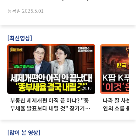
등록일 2026.5.01
[최신영상]
20:10
부동산 세제개편 아직 끝 아냐? "종
나라 잘 사는데
부세율 발표보다 내릴 것" 장기거주
인의 소름 돋는
·양도세 전망 I 집땅지성 I 김인만,
진미윤
[많이 본 영상]