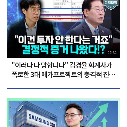
26:32
"이러다 다 망합니다" 김경율 회계사가
폭로한 3대 메가프로젝트의 충격적 진실
I 김경율 I 임윤선 I 정치대학