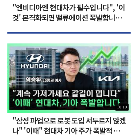
"엔비디아엔 현대차가 필수입니다", '이
것' 본격화되면 밸류에이션 폭발합니다
[찐코노미]
10:10
"삼성 파업으로 로봇 도입 서두르지 않겠
나" '이때" 현대차 기아 주가 폭발적 성