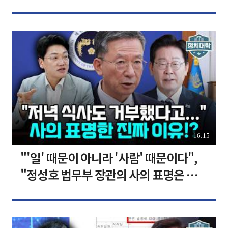
장합니다 [찐코노미]
16:15
"'일' 때문이 아니라 '사람' 때문이다",
"정성호 법무부 장관의 사의 표명은 이재
명 정부의 가장 큰 위기" I 설주완 I 임윤
선 I 정치대학