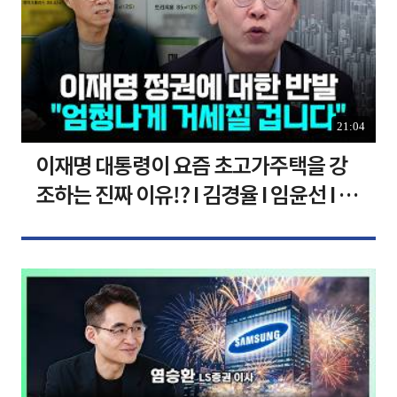
21:04
이재명 대통령이 요즘 초고가주택을 강
조하는 진짜 이유!? I 김경율 I 임윤선 I 정
치대학