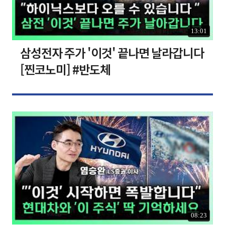
13:01
삼성전자 주가 '이것' 끝나면 날라갑니다
[찐코노미] #반도체
08:23