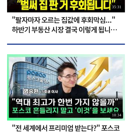
35:31
"팔자마자 오르는 집값에 후회막심..."
하반기 부동산 시장 결국 이렇게 됩니다 I
집땅지성 I 김인만, 심형석 교수
10:34
"전 세계에서 프리미엄 받는다?" 포스코