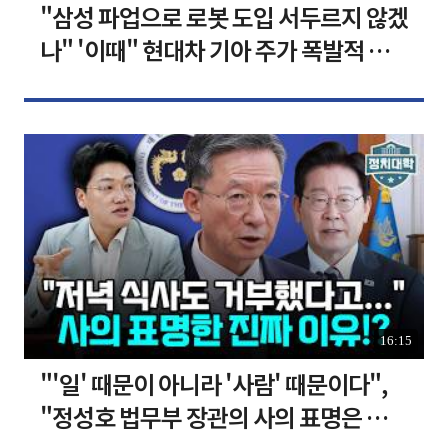
"삼성 파업으로 로봇 도입 서두르지 않겠
나" '이때" 현대차 기아 주가 폭발적 성
장합니다 [찐코노미]
16:15
"'일' 때문이 아니라 '사람' 때문이다",
"정성호 법무부 장관의 사의 표명은 이재