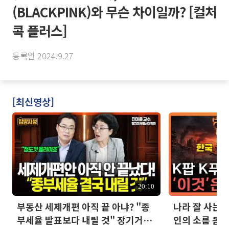
(BLACKPINK)와 무슨 차이일까? [컬처
콕 플러스]
등록일 2024.9.27
[최신영상]
20:10
부동산 세제개편 아직 끝 아냐? "종
나라 잘 사는데
부세율 발표보다 내릴 것" 장기거주
인의 소름 돋는