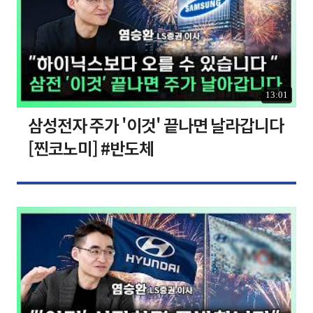
13:01
삼성전자 주가 '이것' 끝나면 날라갑니다
[찐코노미] #반도체