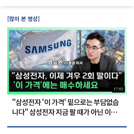
·양도세 전망 I 집땅지성 I 김인만,
진미윤
[많이 본 영상]
17:05
"삼성전자 '이 가격' 밑으로는 부담없습
니다" 삼성전자 지금 팔 때가 아닌 이유
[찐코노미]