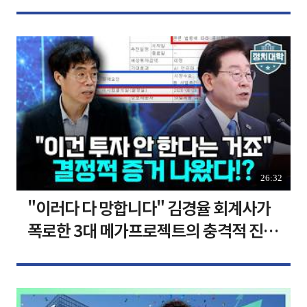
명 정부의 가장 큰 위기" I 설주완 I 임윤
선 I 정치대학
26:32
"이러다 다 망합니다" 김경율 회계사가
폭로한 3대 메가프로젝트의 충격적 진실
I 김경율 I 임윤선 I 정치대학