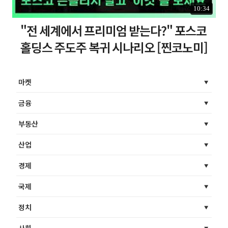
10:34
"전 세계에서 프리미엄 받는다?" 포스코
홀딩스 주도주 복귀 시나리오 [찐코노미]
마켓
금융
부동산
산업
경제
국제
정치