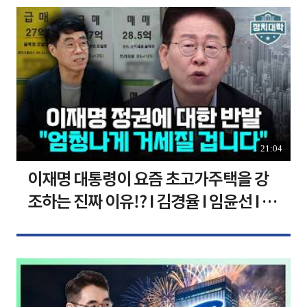
21:04
이재명 대통령이 요즘 초고가주택을 강
조하는 진짜 이유!? I 김경율 I 임윤선 I 정
치대학