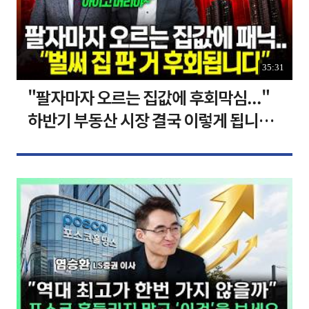
35:31
"팔자마자 오르는 집값에 후회막심..."
하반기 부동산 시장 결국 이렇게 됩니다 I
집땅지성 I 김인만, 심형석 교수