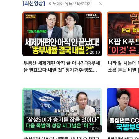
[최신영상]
이투데이 유튜브 바로가기
20:10
부동산 세제개편 아직 끝 아냐? "종부세
나라 잘 사는데 
율 발표보다 내릴 것" 장기거주·양도세
소름 돋는 비밀 
전망 I 집땅지성 I 김인만, 진미윤
10:04