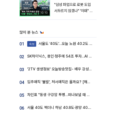
"삼성 파업으로 로봇 도입
서두르지 않겠나" '이때" 현
10:10
대차 기아 주가 폭발적 성장
합니다 [찐코노미]
많이 본 뉴스
서울도 '40도'…오늘 노원 40.2도 기록
01
속보
SK하이닉스, 용인·청주에 54조 투자…AI 메모리 생산기지 키운다
02
'2TV 생생정보' 오늘방송맛집- 배우 강성진 단골! 쌀국수ㆍ푸팟퐁 커리 맛집 '블○○○'
03
입추매직 '불발', 처서매직은 올까요? [해시태그]
04
차인표 "동생 구강암 투병…떠나보낼 때 가장 힘들었다”
05
서울 40도 찍더니 하남 40.8도·광양 40.2도…전국 '펄펄'
06