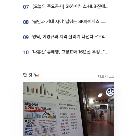
[오늘의 주요공시] SK하이닉스·HLB·진에어·포스코홀딩스·네이버·대우건설 등
07
'불안과 기대 사이' 널뛰는 SK하이닉스…증권가 "HBM4·LTA 기반 펀터멘털 견고"
08
영탁, 이경규와 지역 살리기 나선다⋯'우리동네 전성시대' 8일 첫방
09
'나혼산' 류혜영, 고경표와 16년산 우정…"자취방서 부모님과 마주쳐"
10
한 컷