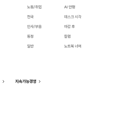
노동/취업
AI 만평
전국
데스크 시각
인사/부음
마감 후
동정
칼럼
일반
노트북 너머
씨
지속가능경영