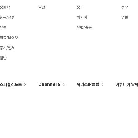
중화학
일반
중국
정책
항공/물류
아시아
일반
유통
유럽/중동
의료/바이오
중기/벤처
일반
스페셜리포트
Channel 5
위너스IR클럽
이투데이 날