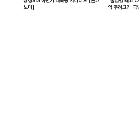
삼성SDI 하반기 대폭등 시나리오 [찐코
"불침범 빼고 
노미]
약 주려고?" 국
위탁과 이권 창출
선 I 정치대학