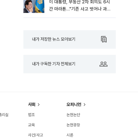
이 대통령, 부동산 2차 회의도 6시
간 마라톤…"기존 사고 벗어나 과감
히 실천"
내가 저장한 뉴스 모아보기
내가 구독한 기자 전체보기
사회
오피니언
총리실
법조
논현논단
교육
논현광장
사건/사고
시론