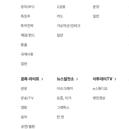
장외/IPO
2금융
분양
특징주
카드
일반
투자전략
가상자산/핀테크
채권/펀드
일반
환율
국제시황
일반
문화·라이프
뉴스발전소
이투데이TV
관광
이슈크래커
e스튜디오
방송/TV
요즘, 이거
랭킹영상
영화
그래픽스
음악
한 컷
공연/출판