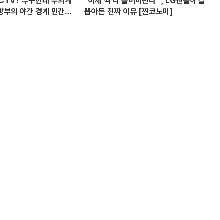
CCTV? 누구한테 수의계
"이제 싹 다 쓸어버린다" , LG엔솔이 칼
방부의 야간 경계 민간
뽑아든 진짜 이유 [찐코노미]
 의혹? I 설주완 I 임윤