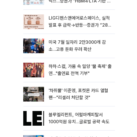
닉스…증권가 "HBM4·LTA 기반 펀
터멘털 견고"
LIG디펜스앤에어로스페이스, 실적
발표 후 급락→반등⋯증권가 “28년
까지 튼튼”
미국 7월 일자리 2만3000개 감
소…고용 둔화 우려 확산
하하·스컬, 가뭄 속 밀양 '물 축제' 출
연…"출연료 전액 기부"
'차쥐뿔' 이준영, 포켓몬 카드 열혈
팬⋯"리셀러 처단할 것"
블루엘리펀트, 어펄마캐피탈서
1000억원 유치…글로벌 공략 속도