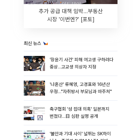
추가 공급 대책 임박…부동산
시장 '이번엔?' [포토]
최신 뉴스
'장윤기 사건' 피해 여고생 구하려다
중상…고교생 의상자 지정
'나혼산' 류혜영, 고경표와 16년산
우정…"자취방서 부모님과 마주쳐"
축구협회 '성 접대 의혹' 일본까지
번졌다…日 심판 실명 공개
'불안과 기대 사이' 널뛰는 SK하이