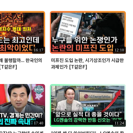
16:17
12:10
왜 불행할까... 한국인의
미프진 도입 논란, 시기상조인가 시급한
[T같은F]
과제인가 [T같은F]
17:40
11:24