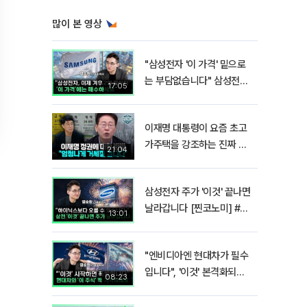
많이 본 영상
"삼성전자 '이 가격' 밑으로
는 부담없습니다" 삼성전자
17:05
지금 팔 때가 아닌 이유 [찐
코노미]
이재명 대통령이 요즘 초고
가주택을 강조하는 진짜 이
21:04
유!? I 김경율 I 임윤선 I 정
치대학
삼성전자 주가 '이것' 끝나면
날라갑니다 [찐코노미] #반
13:01
도체
"엔비디아엔 현대차가 필수
입니다", '이것' 본격화되면
08:23
밸류에이션 폭발합니다[찐
코노미]