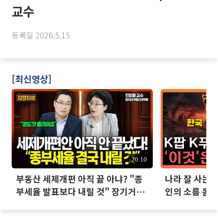
교수
등록일 2026.5.15
[최신영상]
20:10
부동산 세제개편 아직 끝 아냐? "종
나라 잘 사는데
부세율 발표보다 내릴 것" 장기거주
인의 소름 돋는
·양도세 전망 I 집땅지성 I 김인만,
진미윤