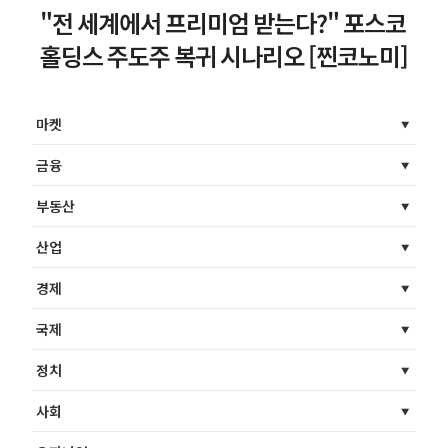
"전 세계에서 프리미엄 받는다?" 포스코
홀딩스 주도주 복귀 시나리오 [찐코노미]
마켓
금융
부동산
산업
경제
국제
정치
사회