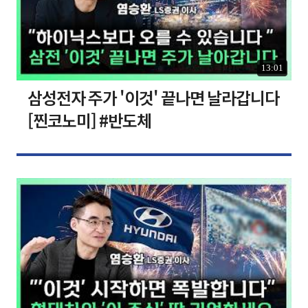
13:01
삼성전자 주가 '이것' 끝나면 날라갑니다
[찐코노미] #반도체