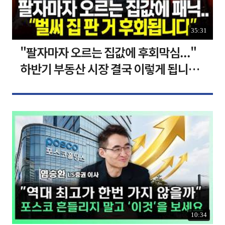
35:31
"팔자마자 오르는 집값에 후회막심..."
하반기 부동산 시장 결국 이렇게 됩니다 I
집땅지성 I 김인만, 심형석 교수
10:34