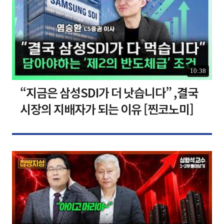
10:38
“지금은 삼성SDI가 더 낫습니다” ,결국
시장의 지배자가 되는 이유 [찐코노미]