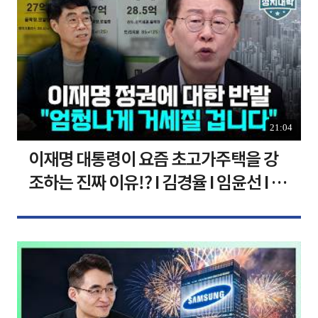
21:04
이재명 대통령이 요즘 초고가주택을 강
조하는 진짜 이유!? I 김경율 I 임윤선 I 정
치대학