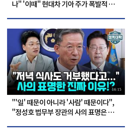
나" '이때" 현대차 기아 주가 폭발적 성
장합니다 [찐코노미]
16:15
"'일' 때문이 아니라 '사람' 때문이다",
"정성호 법무부 장관의 사의 표명은 이재
명 정부의 가장 큰 위기" I 설주완 I 임윤
선 I 정치대학