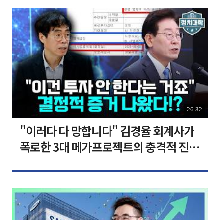
26:32
"이러다 다 망합니다" 김경율 회계사가
폭로한 3대 메가프로젝트의 충격적 진실
I 김경율 I 임윤선 I 정치대학