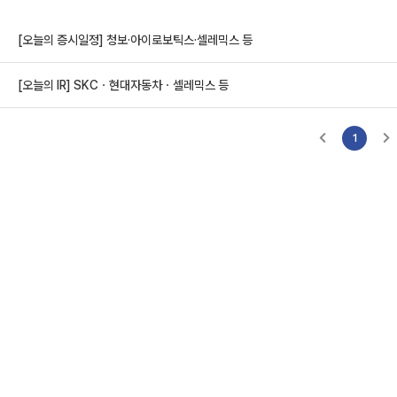
[오늘의 증시일정] 청보·아이로보틱스·셀레믹스 등
[오늘의 IR] SKCㆍ현대자동차ㆍ셀레믹스 등
1