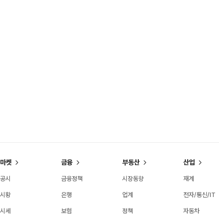
마켓
금융
부동산
산업
공시
금융정책
시장동향
재계
시황
은행
업계
전자/통신/IT
시세
보험
정책
자동차