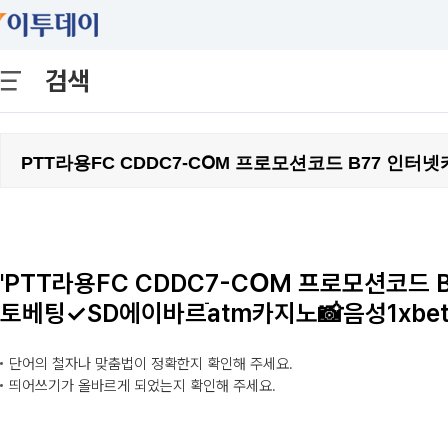
검색
'PTT라용FC CDDC7-CՕM 프로모션코
토베팅✓SD에이바르ֿatm카지노📸음성1xbet/
단어의 철자나 맞춤법이 정확한지 확인해 주세요.
띄어쓰기가 올바르게 되었는지 확인해 주세요.