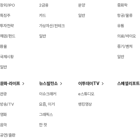
장외/IPO
2금융
분양
중화학
특징주
카드
일반
항공/물류
투자전략
가상자산/핀테크
유통
채권/펀드
일반
의료/바이오
환율
중기/벤처
국제시황
일반
일반
문화·라이프
뉴스발전소
이투데이TV
스페셜리포트
관광
이슈크래커
e스튜디오
방송/TV
요즘, 이거
랭킹영상
영화
그래픽스
음악
한 컷
공연/출판