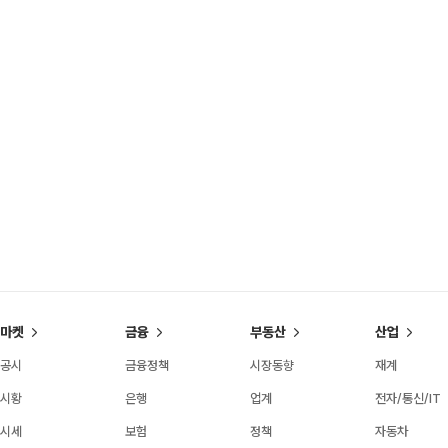
마켓
금융
부동산
산업
공시
금융정책
시장동향
재계
시황
은행
업계
전자/통신/IT
시세
보험
정책
자동차