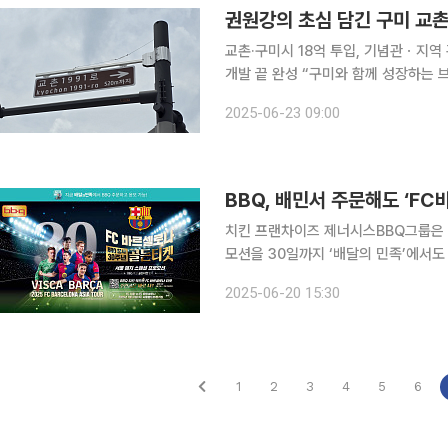
교촌·구미시 18억 투입, 기념관ㆍ지역 
개발 끝 완성 “구미와 함께 성장하는 브랜드가 되겠다” 경상북도 구
대한민국 대로변 어디에나 흔한게 남색
2025-06-23 09:00
다. 갈색 표지판에는 '교촌 1991로'가
BBQ, 배민서 주문해도 ‘F
치킨 프랜차이즈 제너시스BBQ그룹은 올
모션을 30일까지 ‘배달의 민족’에서도 참여할 수 있다고
든티켓 페스타를 통해 ‘FC바르셀로나 
2025-06-20 15:30
다. 배민에서 네이버페이를 통해 1만20
1
2
3
4
5
6