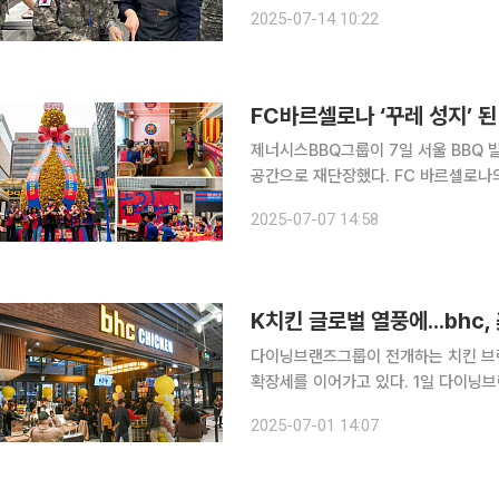
BBQ 산하 프랜차이즈 전문 교육기관
2025-07-14 10:22
산업에 대한 소비자들의 관심을 넓히고
FC바르셀로나 ‘꾸레 성지’ 
제너시스BBQ그룹이 7일 서울 BBQ 
공간으로 재단장했다. FC 바르셀로나의 열성 팬을 뜻하는 '꾸레'(Culé) 의견을 반영해 꾸몄다. 꾸레
는 과거 캄프누 경기장에서 팬들이 엉
2025-07-07 14:58
바르셀로나 팬들을 
K치킨 글로벌 열풍에...bhc
다이닝브랜즈그룹이 전개하는 치킨 브랜
확장세를 이어가고 있다. 1일 다이닝브랜즈그룹에 따르면 bhc는 현재 태국, 말레이시아, 싱가포르,
홍콩, 미국, 캐나다, 대만 등 총 7개국에 29개의 
2025-07-01 14:07
국 5호점을 내는 한편 태국·싱가포르