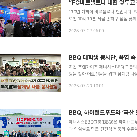
"30년 가까이 바르셀로나 팬입니다. SN
오전 10시30분 서울 송파구 잠실 롯데월
일 서울 상암월드컵 경기장에서 열릴 
2025-07-27 06:00
울의 찐팬들이 몰렸다. 롯데백화점은 1
BBQ 대학생 봉사단, 폭염 속
치킨 프랜차이즈 제너시스BBQ 그룹의 
당을 찾아 어르신들을 위한 삼계탕 나눔 봉사 활
대학생이 함께 나눔을 실천하며 세대 
2025-07-23 10:01
이다. 이날 활동은 무더운 여름 어
BBQ, 하이랜드푸드와 ‘국산 
제너시스BBQ그룹(BBQ)은 하이랜드
과 안심살로 만든 간편식 제품의 수출을 시작했다고 22일
노베이션 창원 소재 복합제조물류센터에서 검역 