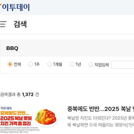
검색
전체
1주
1개월
1년
직접입력
검색결과 총
1,372
건
중복에도 반반…2025 복날 
복날엔 치킨도 더워진다? 2025년 중복을 앞두고 치킨 검색량이 늘어났는데요. 삼계탕과 치킨은 이
제 복날하면 으레 떠올리는 영양식(?)이죠. 그러나 그 가격이 참 마음이 아픈데요. 특히
치킨 업계엔 ‘배달가격제’가 확산 중이