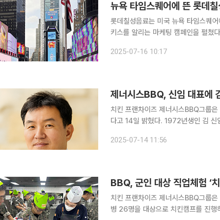
뉴욕 타임스퀘어에 뜬 롯데칠성 
롯데칠성음료는 미국 뉴욕 타임스퀘어에
키스를 알리는 마케팅 캠페인을 펼쳤다고 16일 밝혔다. 롯데칠성음료
타임스 스퀘어(One Times Squar
2025-07-16 10:17
작된 밀키스 광고를 
제너시스BBQ, 신임 대표에 
치킨 프랜차이즈 제너시스BBQ그룹은 
다고 14일 밝혔다. 1972년생인 김 신임 대표는 1996년 서울대 미학과를 졸업했고 2005년 미국
인디애나대에서 마케팅학 석사 학위를 받았다. 1998년 보안업체 에스원에서 경
2025-07-14 11:56
대표는 2005년부터 지난해까지 CJ
BBQ, 군인 대상 직업체험 ‘
치킨 프랜차이즈 제너시스BBQ그룹은 
병 26명을 대상으로 치킨캠프를 진행하고 