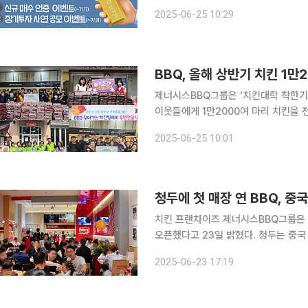
월 선보인 상품으로, 한국거래소가 산출
2025-06-25 10:29
ETF의 순자산액은 전일(24일) 기준 
BBQ, 올해 상반기 치킨 1만
제너시스BBQ그룹은 ‘치킨대학 착한기부
이웃들에게 1만2000여 마리 치킨을 전달했다고 25일 밝
매장 오픈 전 교육을 받는 가맹점주와
2025-06-25 10:01
기관에 기부하는 사회공헌 활동이다. 
청두에 첫 매장 연 BBQ, 중
치킨 프랜차이즈 제너시스BBQ그룹은 
오픈했다고 23일 밝혔다. 청두는 중국 서부 지역을 대표하는 도시다. 매장이 있는 동쟈오지이 지역
은 현지 MZ세대와 관광객을 중심으로 
2025-06-23 17:19
지이점은 약 160㎡(48평) 규모다.