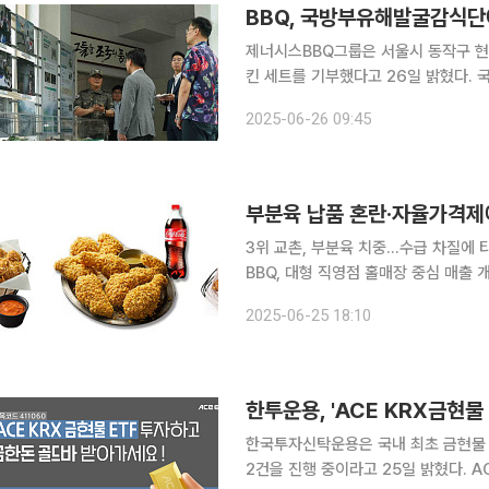
BBQ, 국방부유해발굴감식단
제너시스BBQ그룹은 서울시 동작구 현
킨 세트를 기부했다고 26일 밝혔다. 국유단은 2000년 6·25전쟁 50주년 기념 사업의 일환으로 시
작돼 2007년 국방부 소속으로 정식 
2025-06-26 09:45
족의 품으로 돌려보내는 임무를 수행하
부분육 납품 혼란·자율가격제에.
3위 교촌, 부분육 치중...수급 차질에
BBQ, 대형 직영점 홀매장 중심 매출 개선...글로벌 인지도↑ bh
차이즈 빅3’ 기업의 순위 싸움에 변수
2025-06-25 18:10
3위로 내려앉은 후 격차가 벌어지며 b
한투운용, 'ACE KRX금현물
한국투자신탁운용은 국내 최초 금현물 상장
2건을 진행 중이라고 25일 밝혔다. A