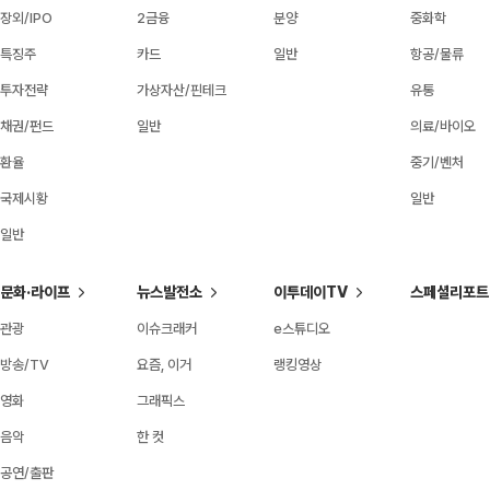
장외/IPO
2금융
분양
중화학
특징주
카드
일반
항공/물류
투자전략
가상자산/핀테크
유통
채권/펀드
일반
의료/바이오
환율
중기/벤처
국제시황
일반
일반
문화·라이프
뉴스발전소
이투데이TV
스페셜리포트
관광
이슈크래커
e스튜디오
방송/TV
요즘, 이거
랭킹영상
영화
그래픽스
음악
한 컷
공연/출판