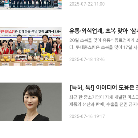
2025-07-22 11:00
축산식품부와 식품의약품안전처는 유럽
유통·외식업계, 초복 맞아 ‘
20일 초복을 맞아 유통식음료업계가 
다. 롯데홈쇼핑은 초복을 맞아 17일 서울 영등포구사회복지협의회에 기부금 8000만 원과 소외계
층 200가구에 인기 보양식으로 구성한 ‘기
2025-07-18 13:46
구청 별관 내 ‘희망수라간’에서 진행
[특허, 톡!] 아이디어 도용은
최근 한 중소기업이 자체 개발한 마스
제품의 생산과 판매, 수출을 전면 금지하라는 법원의 결정
‘성과 도용’ 문제가 다시금 주목을 받
2025-07-16 19:17
이나 제품 콘셉트가 대기업에 의해 유