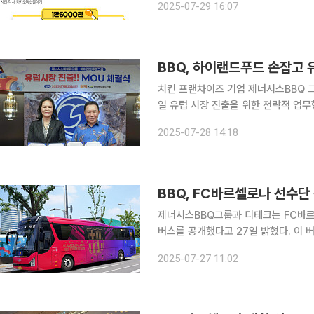
2025-07-29 16:07
는 방식인데 배달 비중이 70~80%에
BBQ, 하이랜드푸드 손잡고 
치킨 프랜차이즈 기업 제너시스BBQ 
일 유럽 시장 진출을 위한 전략적 업무협약(MO
산 닭고기 가공제품의 유럽 수출이 가
2025-07-28 14:18
양사는 닭가슴살과 안심살을 활용한 가
BBQ, FC바르셀로나 선수단
제너시스BBQ그룹과 디테크는 FC바르
버스를 공개했다고 27일 밝혔다. 이 버스는 FC바르셀로나 선수들이 일본을 거쳐 한국에 방문하는
29일 인천공항부터 모든 한국 일정을
2025-07-27 11:02
나 아시아투어 서울 매치와 대구 매치 