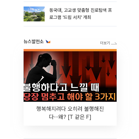
동국대, 고교생 맞춤형 진로탐색 프
로그램 '드림 서치' 개최
뉴스발전소
행복해지려다 오히려 불행해진
다⋯왜? [T 같은 F]