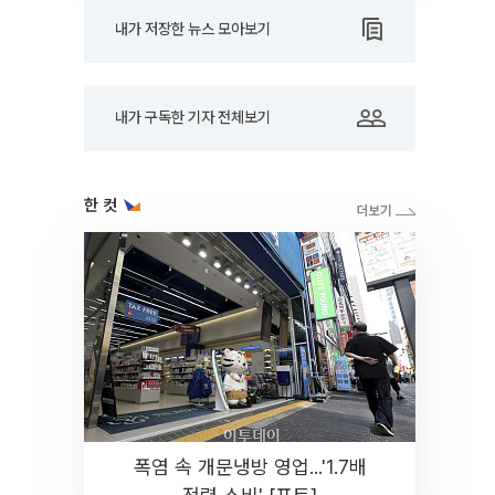
내가 저장한 뉴스 모아보기
내가 구독한 기자 전체보기
한 컷
폭염 속 개문냉방 영업...'1.7배