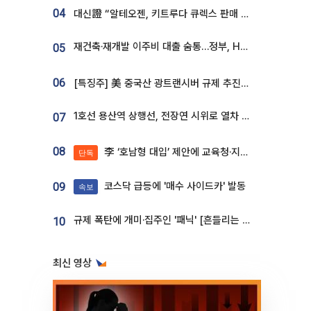
04
대신證 “알테오젠, 키트루다 큐렉스 판매 3배 급증…목표가 41만원 상향”
재건축·재개발 이주비 대출 숨통…정부, HF 보증 신설 추진
05
06
[특징주] 美 중국산 광트랜시버 규제 추진에 대한광통신 등 광통신株 강세
1호선 용산역 상행선, 전장연 시위로 열차 무정차 운행
07
08
李 ‘호남형 대입’ 제안에 교육청·지역대학 서·논술형 입시 연계 '착수'
단독
코스닥 급등에 '매수 사이드카' 발동
09
속보
규제 폭탄에 개미·집주인 '패닉' [흔들리는 룰, 출렁이는 시장]①
10
최신 영상