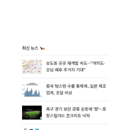
최신 뉴스
상도동 곳곳 재개발 속도⋯“여의도·
강남 배후 주거지 기대”
중국 텅스텐 수출 통제에...일본 제조
업계, 조달 비상
축구 경기 보던 관중 손등에 '쾅'⋯포
항스틸야드 콘크리트 낙하