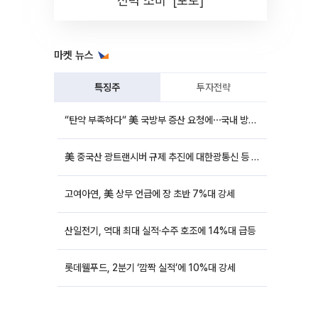
전력 소비' [포토]
마켓 뉴스
특징주
투자전략
“탄약 부족하다“ 美 국방부 증산 요청에⋯국내 방산주 급등세
美 중국산 광트랜시버 규제 추진에 대한광통신 등 광통신株 강세
고여아연, 美 상무 언급에 장 초반 7%대 강세
산일전기, 역대 최대 실적·수주 호조에 14%대 급등
롯데웰푸드, 2분기 ‘깜짝 실적’에 10%대 강세