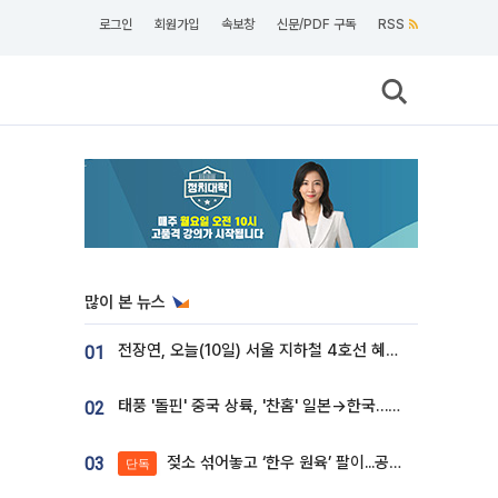
로그인
회원가입
속보창
신문/PDF 구독
RSS
많이 본 뉴스
전장연, 오늘(10일) 서울 지하철 4호선 혜화역 시위…1호선 용산역 무정차
01
태풍 '돌핀' 중국 상륙, '찬홈' 일본→한국…각국 기상청 예상 경로는?
02
젖소 섞어놓고 ‘한우 원육’ 팔이...공영홈쇼핑 표기·검증 구멍
03
단독