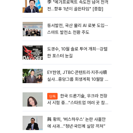
李 "메가프로젝트 속도전 넘어 전격
전…향후 1년이 골든타임" [종합]
동서발전, 국산 물리 AI 로봇 도입⋯
스마트 발전소 전환 주도
도경수, 10월 솔로 투어 개최⋯강렬
한 포스터 눈길
EY한영, JTBC·콘텐트리·지주사順
실사…중앙그룹 회생계획 10월말 윤
곽
한국 드론기술, 우크라 전장
단독
서 시험 중…“스타트업 여러 곳 참
여”
與 황희, ‘버스하우스’ 논란 사흘만
에 사과…“청년·국민께 실망 끼쳐”