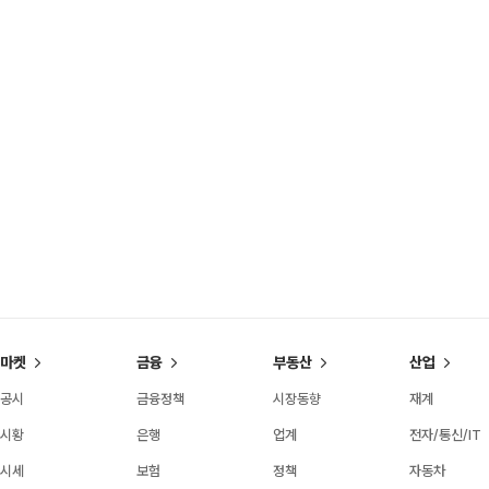
마켓
금융
부동산
산업
공시
금융정책
시장동향
재계
시황
은행
업계
전자/통신/IT
시세
보험
정책
자동차