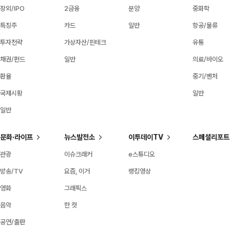
장외/IPO
2금융
분양
중화학
특징주
카드
일반
항공/물류
투자전략
가상자산/핀테크
유통
채권/펀드
일반
의료/바이오
환율
중기/벤처
국제시황
일반
일반
문화·라이프
뉴스발전소
이투데이TV
스페셜리포트
관광
이슈크래커
e스튜디오
방송/TV
요즘, 이거
랭킹영상
영화
그래픽스
음악
한 컷
공연/출판