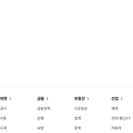
마켓
금융
부동산
산업
공시
금융정책
시장동향
재계
시황
은행
업계
전자/통신/IT
시세
보험
정책
자동차