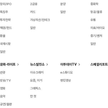
장외/IPO
2금융
분양
중화학
특징주
카드
일반
항공/물류
투자전략
가상자산/핀테크
유통
채권/펀드
일반
의료/바이오
환율
중기/벤처
국제시황
일반
일반
문화·라이프
뉴스발전소
이투데이TV
스페셜리포트
관광
이슈크래커
e스튜디오
방송/TV
요즘, 이거
랭킹영상
영화
그래픽스
음악
한 컷
공연/출판