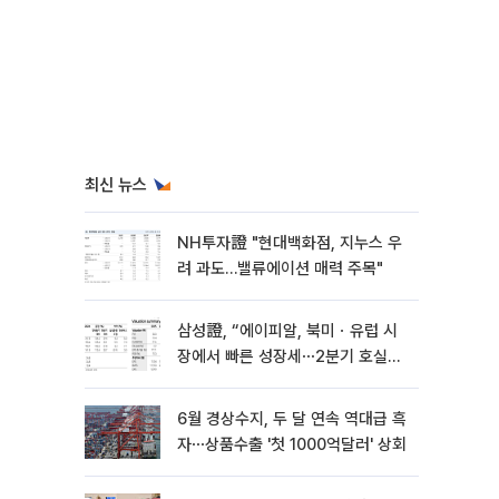
최신 뉴스
NH투자證 "현대백화점, 지누스 우
려 과도…밸류에이션 매력 주목"
삼성證, “에이피알, 북미ㆍ유럽 시
장에서 빠른 성장세⋯2분기 호실
적”
6월 경상수지, 두 달 연속 역대급 흑
자⋯상품수출 '첫 1000억달러' 상회