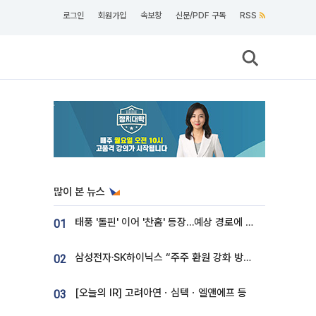
로그인
회원가입
속보창
신문/PDF 구독
RSS
많이 본 뉴스
태풍 '돌핀' 이어 '찬홈' 등장…예상 경로에 한국 '한숨'
01
삼성전자·SK하이닉스 “주주 환원 강화 방안 마련”
02
[오늘의 IR] 고려아연ㆍ심텍ㆍ엘앤에프 등
03