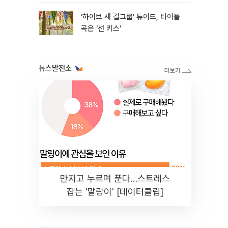
30% 수준”
‘하이브 새 걸그룹’ 튜이드, 타이틀
곡은 ‘선 키스’
뉴스발전소
만지고 누르며 푼다…스트레스
잡는 '말랑이' [데이터클립]