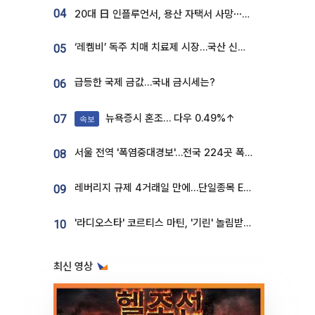
04
20대 日 인플루언서, 용산 자택서 사망⋯SNS 라방 중 숨져
‘레켐비’ 독주 치매 치료제 시장…국산 신약 등장하나
05
급등한 국제 금값…국내 금시세는?
06
뉴욕증시 혼조… 다우 0.49%↑
07
속보
서울 전역 '폭염중대경보'…전국 224곳 폭염특보
08
레버리지 규제 4거래일 만에…단일종목 ETF 거래대금 '13분의 1' 급감
09
'라디오스타' 코르티스 마틴, '기린' 놀림받던 190.5cm…"명품쇼 빛낸 모델핏"
10
최신 영상