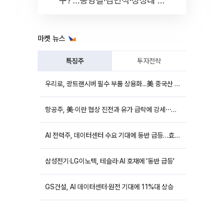
구?'…송영길·김민석·정청래 토
론회 [포토]
마켓 뉴스
특징주
투자전략
우리로, 광트랜시버 필수 부품 상용화...美 중국산 퇴출 추진에 상승세
항공주, 美·이란 협상 진전과 유가 급락에 강세⋯한진칼 8%↑
AI 전력주, 데이터센터 수요 기대에 동반 급등…효성중공업 10%↑
삼성전기·LG이노텍, 테슬라·AI 호재에 '동반 급등'
GS건설, AI 데이터센터·원전 기대에 11%대 상승