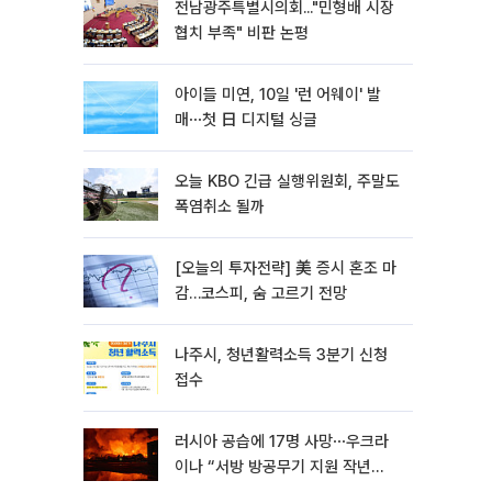
전남광주특별시의회..."민형배 시장
협치 부족" 비판 논평
아이들 미연, 10일 '런 어웨이' 발
매⋯첫 日 디지털 싱글
오늘 KBO 긴급 실행위원회, 주말도
폭염취소 될까
[오늘의 투자전략] 美 증시 혼조 마
감…코스피, 숨 고르기 전망
나주시, 청년활력소득 3분기 신청
접수
러시아 공습에 17명 사망⋯우크라
이나 “서방 방공무기 지원 작년