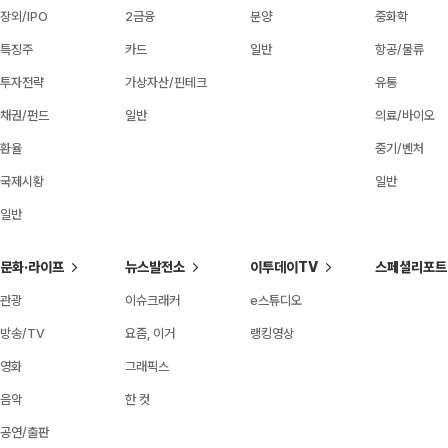
장외/IPO
2금융
분양
중화학
특징주
카드
일반
항공/물류
투자전략
가상자산/핀테크
유통
채권/펀드
일반
의료/바이오
환율
중기/벤처
국제시황
일반
일반
문화·라이프
뉴스발전소
이투데이TV
스페셜리포트
관광
이슈크래커
e스튜디오
방송/TV
요즘, 이거
랭킹영상
영화
그래픽스
음악
한 컷
공연/출판