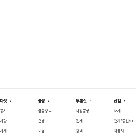
마켓
금융
부동산
산업
공시
금융정책
시장동향
재계
시황
은행
업계
전자/통신/IT
시세
보험
정책
자동차