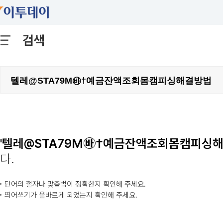
검색
'텔레@STA79M㉳†예금잔액조회몸캠피싱해
다.
단어의 철자나 맞춤법이 정확한지 확인해 주세요.
띄어쓰기가 올바르게 되었는지 확인해 주세요.