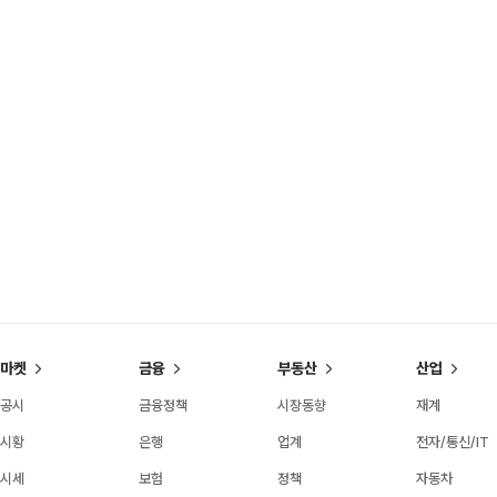
마켓
금융
부동산
산업
공시
금융정책
시장동향
재계
시황
은행
업계
전자/통신/IT
시세
보험
정책
자동차