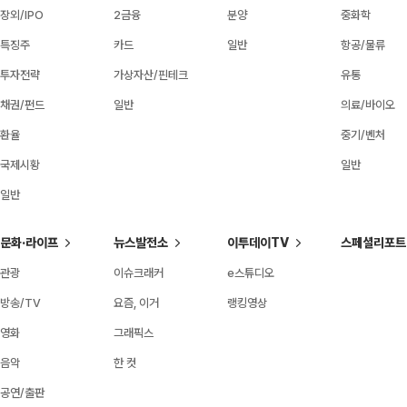
장외/IPO
2금융
분양
중화학
특징주
카드
일반
항공/물류
투자전략
가상자산/핀테크
유통
채권/펀드
일반
의료/바이오
환율
중기/벤처
국제시황
일반
일반
문화·라이프
뉴스발전소
이투데이TV
스페셜리포트
관광
이슈크래커
e스튜디오
방송/TV
요즘, 이거
랭킹영상
영화
그래픽스
음악
한 컷
공연/출판