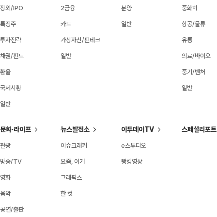
장외/IPO
2금융
분양
중화학
특징주
카드
일반
항공/물류
투자전략
가상자산/핀테크
유통
채권/펀드
일반
의료/바이오
환율
중기/벤처
국제시황
일반
일반
문화·라이프
뉴스발전소
이투데이TV
스페셜리포트
관광
이슈크래커
e스튜디오
방송/TV
요즘, 이거
랭킹영상
영화
그래픽스
음악
한 컷
공연/출판