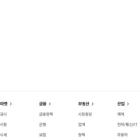
마켓
금융
부동산
산업
공시
금융정책
시장동향
재계
시황
은행
업계
전자/통신/IT
시세
보험
정책
자동차