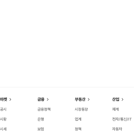
마켓
금융
부동산
산업
공시
금융정책
시장동향
재계
시황
은행
업계
전자/통신/IT
시세
보험
정책
자동차