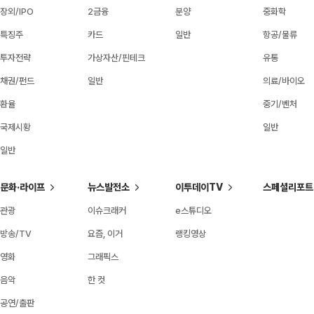
장외/IPO
2금융
분양
중화학
특징주
카드
일반
항공/물류
투자전략
가상자산/핀테크
유통
채권/펀드
일반
의료/바이오
환율
중기/벤처
국제시황
일반
일반
문화·라이프
뉴스발전소
이투데이TV
스페셜리포트
관광
이슈크래커
e스튜디오
방송/TV
요즘, 이거
랭킹영상
영화
그래픽스
음악
한 컷
공연/출판