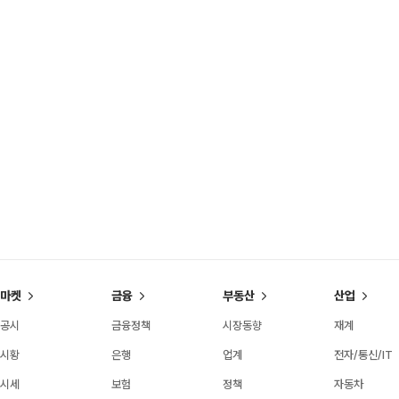
마켓
금융
부동산
산업
공시
금융정책
시장동향
재계
시황
은행
업계
전자/통신/IT
시세
보험
정책
자동차