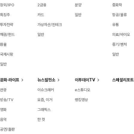
장외/IPO
2금융
분양
중화학
특징주
카드
일반
항공/물류
투자전략
가상자산/핀테크
유통
채권/펀드
일반
의료/바이오
환율
중기/벤처
국제시황
일반
일반
문화·라이프
뉴스발전소
이투데이TV
스페셜리포트
관광
이슈크래커
e스튜디오
방송/TV
요즘, 이거
랭킹영상
영화
그래픽스
음악
한 컷
공연/출판