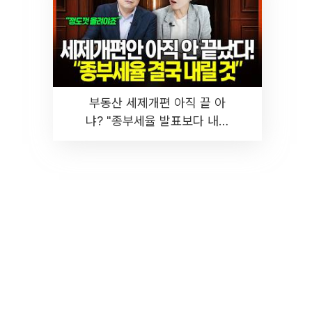
부동산 세제개편 아직 끝 아
냐? "종부세율 발표보다 내릴
것" 장기거주·양도세 전망 I 집
땅지성 I 김인만, 진미윤