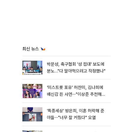
최신 뉴스
박문성, 축구협회 '성 접대' 보도에
분노…"다 말아먹으려고 작정했나"
'미스트롯 포유' 허찬미, 김나희에
배신감 든 사연⋯"이상준 추천해주
더라"
'특종세상' 방은희, 이혼 허락해 준
아들⋯"너무 잘 커줬다" 오열