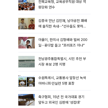
전북교육청, 교육공무직원 대상 역
량강화 연수
김종국 만난 김민재, 남아공전 패배
에 솔직한 속내⋯"선수들도 못하긴
했다"
아옳이, 한의사 김형배와 벌써 200
일⋯꽃다발 들고 "프러포즈 아냐"
전남광주통합특별시, 시민 추천 부
시장 후보 2명 지명
수원특례시, 교통봉사 앞장선 녹색
어머니회·안실련 5명 표창
축구협회, 15년 전 국가대표 경기
앞두고 외국인 심판에 ‘성접대’