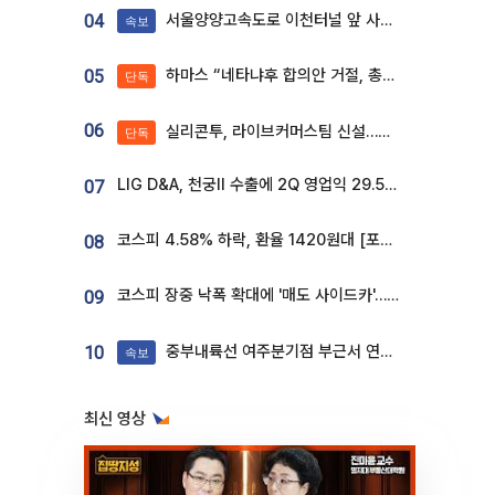
서울양양고속도로 이천터널 앞 사고 발생
04
속보
하마스 “네타냐후 합의안 거절, 총선 앞두고 시간 끌기”
05
단독
06
실리콘투, 라이브커머스팀 신설…K뷰티 ‘글로벌 판매망’ 확대[K뷰티 라방戰]
단독
LIG D&A, 천궁Ⅱ 수출에 2Q 영업익 29.5%↑…수주잔고 24.6조 [종합]
07
코스피 4.58% 하락, 환율 1420원대 [포토]
08
코스피 장중 낙폭 확대에 '매도 사이드카'…외인 2.8조'팔자'· 개인 3.1조 '사자'
09
중부내륙선 여주분기점 부근서 연이은 추돌사고 발생
10
속보
최신 영상