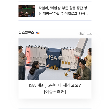
타일러, '외압설' 부른 활동 중단 영
상 해명⋯"하필 '다이얼로그' 내용이
라"
뉴스발전소
ISA 계좌, 5년마다 깨라고요?
[이슈크래커]