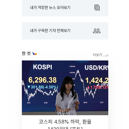
내가 저장한 뉴스 모아보기
내가 구독한 기자 전체보기
한 컷
코스피 4.58% 하락, 환율