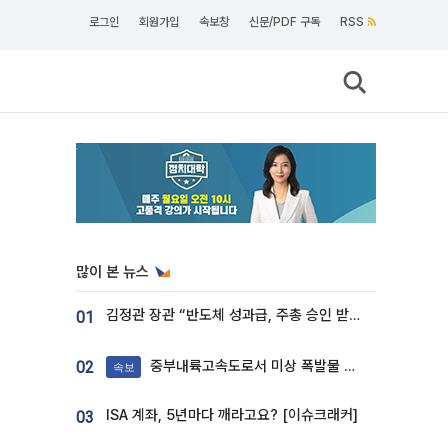
로그인
회원가입
속보창
신문/PDF 구독
RSS
많이 본 뉴스
김정관 장관 “반도체 성과급, 주총 승인 받도록”…상법·자본시장법 개정 시사
01
중부내륙고속도로서 미상 폭발물 발견
02
속보
ISA 계좌, 5년마다 깨라고요? [이슈크래커]
03