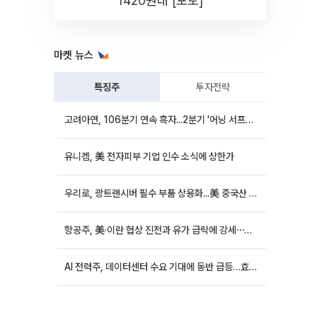
1420원대 [포토]
마켓 뉴스
특징주
투자전략
고려아연, 106분기 연속 흑자...2분기 '어닝 서프라이즈'에 장 초반 12%대 강세
유니켐, 美 전자피부 기업 인수 소식에 상한가
우리로, 광트랜시버 필수 부품 상용화...美 중국산 퇴출 추진에 상승세
항공주, 美·이란 협상 진전과 유가 급락에 강세⋯한진칼 8%↑
AI 전력주, 데이터센터 수요 기대에 동반 급등…효성중공업 10%↑