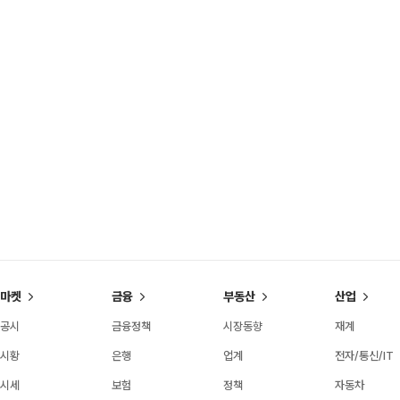
마켓
금융
부동산
산업
공시
금융정책
시장동향
재계
시황
은행
업계
전자/통신/IT
시세
보험
정책
자동차