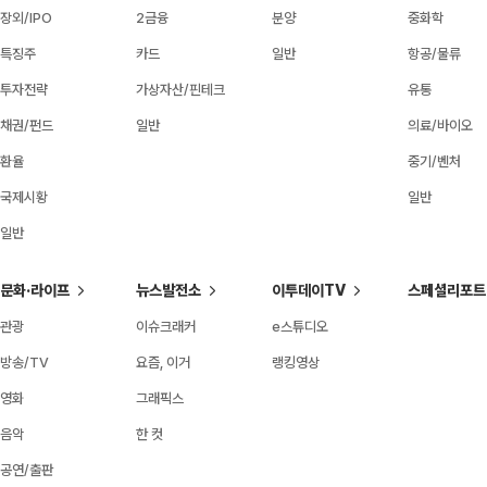
장외/IPO
2금융
분양
중화학
특징주
카드
일반
항공/물류
투자전략
가상자산/핀테크
유통
채권/펀드
일반
의료/바이오
환율
중기/벤처
국제시황
일반
일반
문화·라이프
뉴스발전소
이투데이TV
스페셜리포트
관광
이슈크래커
e스튜디오
방송/TV
요즘, 이거
랭킹영상
영화
그래픽스
음악
한 컷
공연/출판