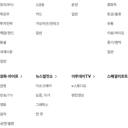
장외/IPO
2금융
분양
중화학
특징주
카드
일반
항공/물류
투자전략
가상자산/핀테크
유통
채권/펀드
일반
의료/바이오
환율
중기/벤처
국제시황
일반
일반
문화·라이프
뉴스발전소
이투데이TV
스페셜리포트
관광
이슈크래커
e스튜디오
방송/TV
요즘, 이거
랭킹영상
영화
그래픽스
음악
한 컷
공연/출판