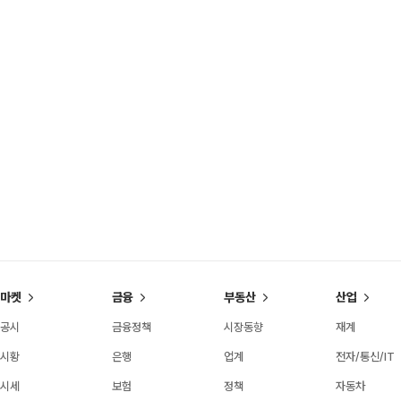
마켓
금융
부동산
산업
공시
금융정책
시장동향
재계
시황
은행
업계
전자/통신/IT
시세
보험
정책
자동차