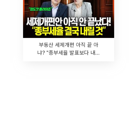
부동산 세제개편 아직 끝 아
냐? "종부세율 발표보다 내릴
것" 장기거주·양도세 전망 I 집
땅지성 I 김인만, 진미윤