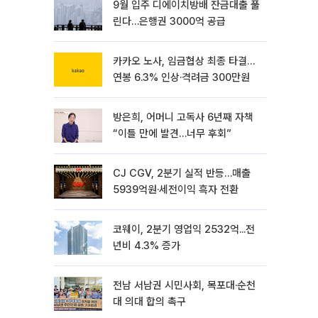
9월 입주 디에이치방배 잔금대출 풀
린다…은행권 3000억 공급
카카오 노사, 임금협상 최종 타결…
연봉 6.3% 인상·격려금 300만원
방은희, 어머니 고독사 6년째 자책
“이틀 만에 발견…너무 후회”
CJ CGV, 2분기 실적 반등…매출
5939억원·세전이익 흑자 전환
코웨이, 2분기 영업익 2532억...전
년비 4.3% 증가
전남 서남권 시민사회, 목포대·순천
대 의대 합의 촉구