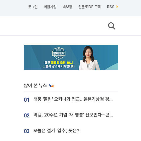
로그인
회원가입
속보창
신문/PDF 구독
RSS
많이 본 뉴스
태풍 '돌핀' 오키나와 접근…일본기상청 경로 업데이트
01
빅뱅, 20주년 기념 '새 뱅봉' 선보인다⋯콘서트 앞두고 팝업 개최
02
오늘은 절기 '입추', 뜻은?
03