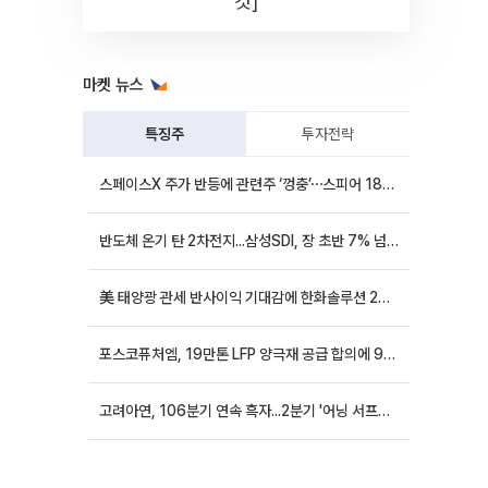
컷]
마켓 뉴스
특징주
투자전략
스페이스X 주가 반등에 관련주 ‘껑충’⋯스피어 18%ㆍ에이치브이엠 12%↑
반도체 온기 탄 2차전지...삼성SDI, 장 초반 7% 넘게 껑충
美 태양광 관세 반사이익 기대감에 한화솔루션 20%대·OCI홀딩스 14%대 급등
포스코퓨처엠, 19만톤 LFP 양극재 공급 합의에 9%대 강세
고려아연, 106분기 연속 흑자...2분기 '어닝 서프라이즈'에 장 초반 12%대 강세