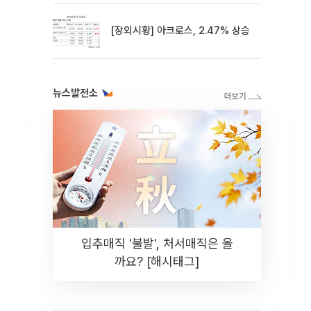
[장외시황] 아크로스, 2.47% 상승
뉴스발전소
입추매직 '불발', 처서매직은 올
까요? [해시태그]