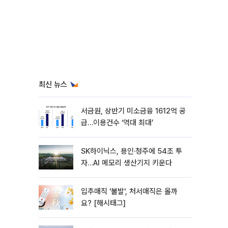
최신 뉴스
서금원, 상반기 미소금융 1612억 공
급…이용건수 ‘역대 최대’
SK하이닉스, 용인·청주에 54조 투
자…AI 메모리 생산기지 키운다
입추매직 '불발', 처서매직은 올까
요? [해시태그]