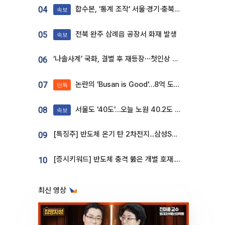
합수본, '통계 조작' 서울·경기·충북 선관위 등 추가 압수수색
04
속보
전북 완주 삼례읍 공장서 화재 발생
05
속보
‘나솔사계’ 국화, 결별 후 재등장⋯첫인상 투표 휩쓸고 ‘인기녀’ 등극
06
논란의 'Busan is Good'…8억 도시브랜드, 용산 대통령실 CI 업체가 수행
07
단독
서울도 '40도'…오늘 노원 40.2도 기록
08
속보
[특징주] 반도체 온기 탄 2차전지...삼성SDI, 장 초반 7% 넘게 껑충
09
[증시키워드] 반도체 충격 뚫은 개별 호재...포스코퓨처엠·에코프로·한화솔루션 '눈길'
10
최신 영상