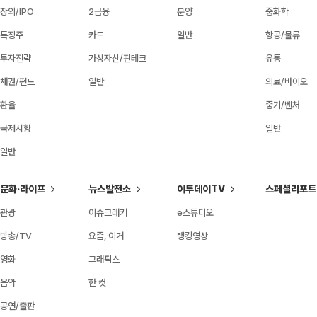
장외/IPO
2금융
분양
중화학
특징주
카드
일반
항공/물류
투자전략
가상자산/핀테크
유통
채권/펀드
일반
의료/바이오
환율
중기/벤처
국제시황
일반
일반
문화·라이프
뉴스발전소
이투데이TV
스페셜리포트
관광
이슈크래커
e스튜디오
방송/TV
요즘, 이거
랭킹영상
영화
그래픽스
음악
한 컷
공연/출판