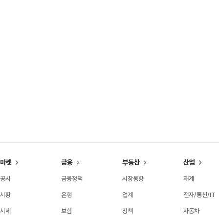
마켓
금융
부동산
산업
공시
금융정책
시장동향
재계
시황
은행
업계
전자/통신/IT
시세
보험
정책
자동차