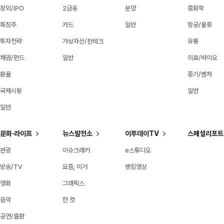
장외/IPO
2금융
분양
중화학
특징주
카드
일반
항공/물류
투자전략
가상자산/핀테크
유통
채권/펀드
일반
의료/바이오
환율
중기/벤처
국제시황
일반
일반
문화·라이프
뉴스발전소
이투데이TV
스페셜리포트
관광
이슈크래커
e스튜디오
방송/TV
요즘, 이거
랭킹영상
영화
그래픽스
음악
한 컷
공연/출판