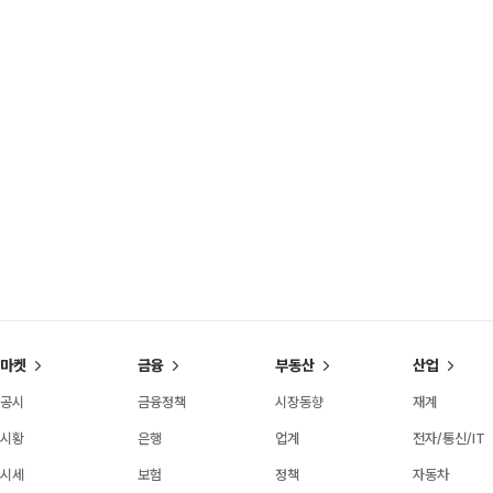
마켓
금융
부동산
산업
공시
금융정책
시장동향
재계
시황
은행
업계
전자/통신/IT
시세
보험
정책
자동차