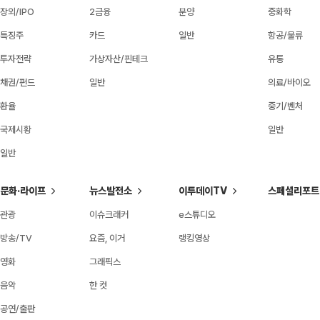
장외/IPO
2금융
분양
중화학
특징주
카드
일반
항공/물류
투자전략
가상자산/핀테크
유통
채권/펀드
일반
의료/바이오
환율
중기/벤처
국제시황
일반
일반
문화·라이프
뉴스발전소
이투데이TV
스페셜리포트
관광
이슈크래커
e스튜디오
방송/TV
요즘, 이거
랭킹영상
영화
그래픽스
음악
한 컷
공연/출판