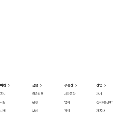
마켓
금융
부동산
산업
공시
금융정책
시장동향
재계
시황
은행
업계
전자/통신/IT
시세
보험
정책
자동차