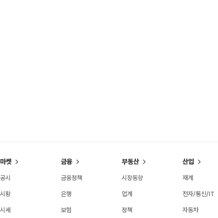
마켓
금융
부동산
산업
공시
금융정책
시장동향
재계
시황
은행
업계
전자/통신/IT
시세
보험
정책
자동차