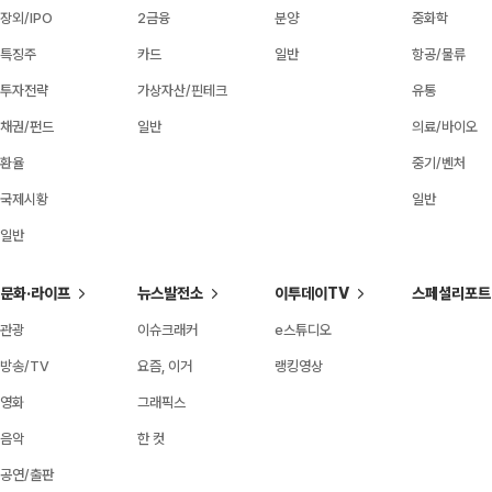
장외/IPO
2금융
분양
중화학
특징주
카드
일반
항공/물류
투자전략
가상자산/핀테크
유통
채권/펀드
일반
의료/바이오
환율
중기/벤처
국제시황
일반
일반
문화·라이프
뉴스발전소
이투데이TV
스페셜리포트
관광
이슈크래커
e스튜디오
방송/TV
요즘, 이거
랭킹영상
영화
그래픽스
음악
한 컷
공연/출판