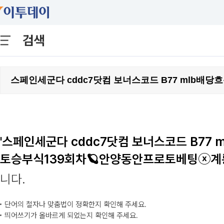
검색
'스페인세군다 cddc7닷컴 보너스코드 B77
토승부식139회차🪐안양동안프로토베팅ⓧ계룡
니다.
단어의 철자나 맞춤법이 정확한지 확인해 주세요.
띄어쓰기가 올바르게 되었는지 확인해 주세요.