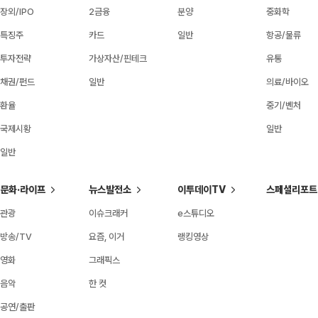
장외/IPO
2금융
분양
중화학
특징주
카드
일반
항공/물류
투자전략
가상자산/핀테크
유통
채권/펀드
일반
의료/바이오
환율
중기/벤처
국제시황
일반
일반
문화·라이프
뉴스발전소
이투데이TV
스페셜리포트
관광
이슈크래커
e스튜디오
방송/TV
요즘, 이거
랭킹영상
영화
그래픽스
음악
한 컷
공연/출판