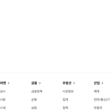
마켓
금융
부동산
산업
공시
금융정책
시장동향
재계
시황
은행
업계
전자/통신/IT
시세
보험
정책
자동차