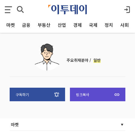
마켓
금융
부동산
산업
경제
국제
정치
사회
주요취재분야 /
일반
구독하기
링크복사
마켓