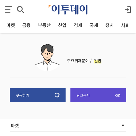
마켓
금융
부동산
산업
경제
국제
정치
사회
주요취재분야 /
일반
구독하기
링크복사
마켓