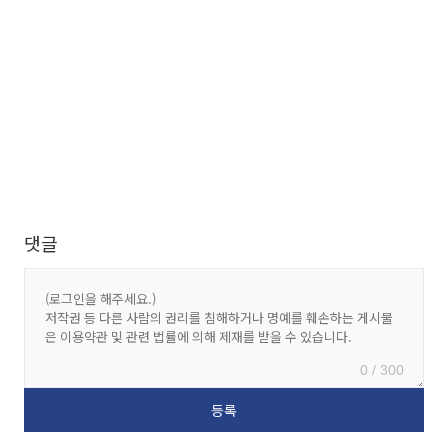
댓글
0 / 300