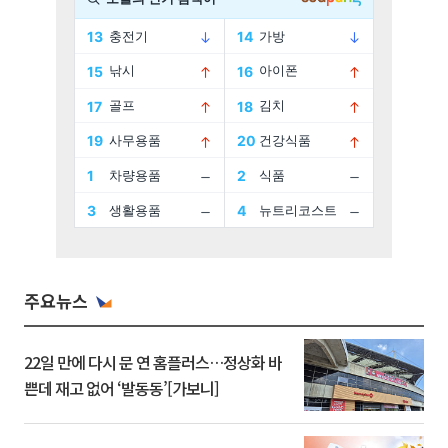
주요뉴스
22일 만에 다시 문 연 홈플러스…정상화 바
쁜데 재고 없어 ‘발동동’[가보니]