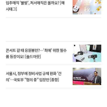
입추매직 '불발', 처서매직은 올까요? [해
시태그]
콘서트 갈 때 응원봉만?⋯'최애' 위한 필수
품 등장이오! [솔드아웃]
서울시, 정부에 정비사업 규제 완화 '건
의'⋯국토부 "협의 중" 입장만 [종합]