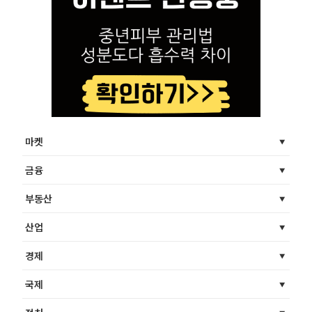
마켓
금융
부동산
산업
경제
국제