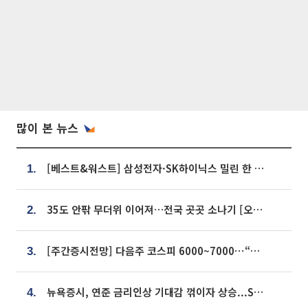
많이 본 뉴스
[베스트&워스트] 삼성전자·SK하이닉스 밀린 한 주…상상인증권은 85% 급등
1.
35도 안팎 무더위 이어져…전국 곳곳 소나기 [오늘 날씨]
2.
[주간증시전망] 다음주 코스피 6000~7000⋯“外人 수급은 정책이 변수”
3.
뉴욕증시, 연준 금리인상 기대감 꺾이자 상승...S&P500 사상 최고치 [종합]
4.