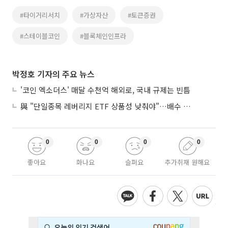
#타이거리서치
#가상자산
#토큰증권
#스테이블코인
#블록체인인프라
박정호 기자의 주요 뉴스
'코인 엑소더스' 매달 수천억 해외로, 국내 규제는 빈틈
與 "단일종목 레버리지 ETF 상품성 낮춰야"…배수 조정안도 거론
0
0
0
0
좋아요
화나요
슬퍼요
추가취재 원해요