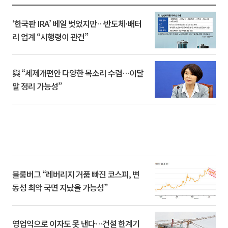
‘한국판 IRA’ 베일 벗었지만…반도체·배터
리 업계 “시행령이 관건”
與 “세제개편안 다양한 목소리 수렴…이달
말 정리 가능성”
블룸버그 “레버리지 거품 빠진 코스피, 변
동성 최악 국면 지났을 가능성”
영업익으로 이자도 못 낸다…건설 한계기