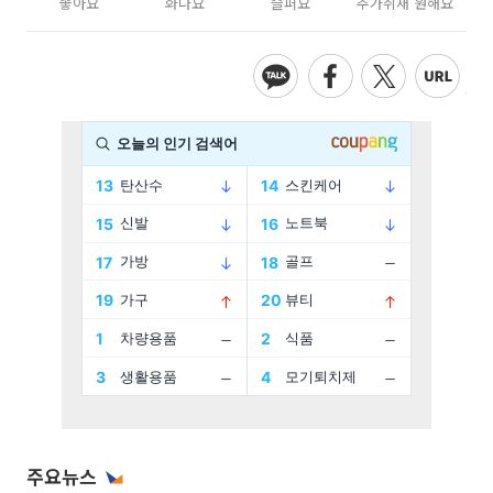
좋아요
화나요
슬퍼요
추가취재 원해요
주요뉴스