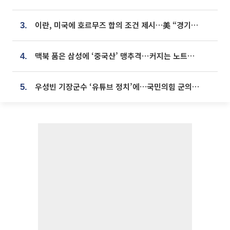
이란, 미국에 호르무즈 합의 조건 제시…美 “경기 아직 안 끝나” [종합]
3.
맥북 품은 삼성에 ‘중국산’ 맹추격⋯커지는 노트북 OLED 시장
4.
우성빈 기장군수 ‘유튜브 정치’에…국민의힘 군의원들 집단 반발
5.