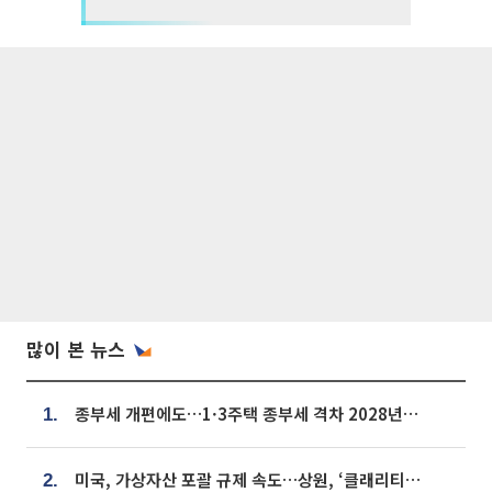
많이 본 뉴스
종부세 개편에도…1·3주택 종부세 격차 2028년부터 확대
1.
미국, 가상자산 포괄 규제 속도…상원, ‘클래리티법’ 9월 절차투표 추진
2.