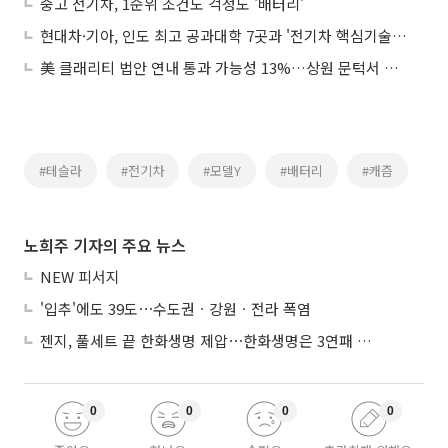
중고 전기차, 1순위 조건도 걱정도 '배터리'
현대차·기아, 인도 최고 공과대학 7곳과 '전기차 핵심기술' 개발 나선다
美 클래리티 법안 연내 통과 가능성 13%…상원 문턱서 제동
#테슬라
#전기차
#모델Y
#배터리
#캐즘
노희주 기자의 주요 뉴스
NEW 피서지
'입추'에도 39도⋯수도권ㆍ강원ㆍ전라 폭염
젠지, 풀세트 끝 한화생명 제압⋯한화생명은 3연패 수렁
0
0
0
0